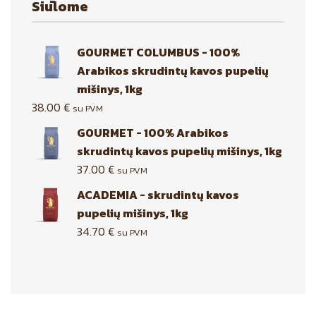
Siūlome
GOURMET COLUMBUS - 100%
Arabikos skrudintų kavos pupelių
mišinys, 1kg
38.00
€
su PVM
GOURMET - 100% Arabikos
skrudintų kavos pupelių mišinys, 1kg
37.00
€
su PVM
ACADEMIA - skrudintų kavos
pupelių mišinys, 1kg
34.70
€
su PVM