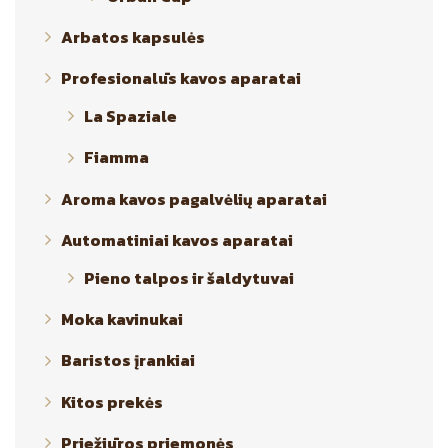
Arbatos kapsulės
Profesionalūs kavos aparatai
La Spaziale
Fiamma
Aroma kavos pagalvėlių aparatai
Automatiniai kavos aparatai
Pieno talpos ir šaldytuvai
Moka kavinukai
Baristos įrankiai
Kitos prekės
Priežiūros priemonės