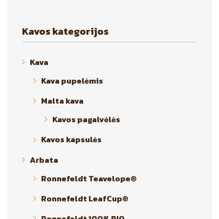
Kavos kategorijos
Kava
Kava pupelėmis
Malta kava
Kavos pagalvėlės
Kavos kapsulės
Arbata
Ronnefeldt Teavelope®
Ronnefeldt LeafCup®
Ronnefeldt 100% BIO