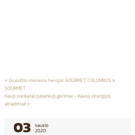
Post
«
Gruodžio mėnesio herojai: GOURMET COLUMBUS ir
navigation
GOURMET
Nauji sveikatai palankūs gėrimai – Kavos sinergijos
atradimai!
»
03
sausio
2020