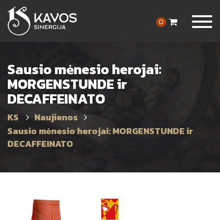
Togg
0
navig
Sausio mėnesio herojai:
MORGENSTUNDE ir
DECAFFEINATO
Naujienos
Sausio mėnesio herojai: MORGENSTUNDE ir
DECAFFEINATO