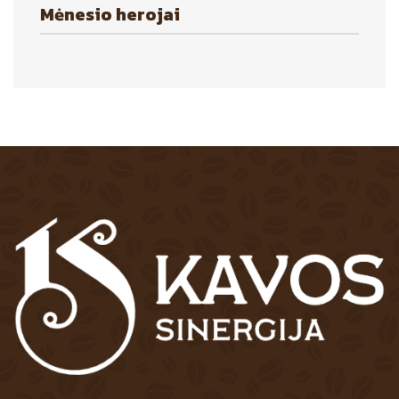
Mėnesio herojai