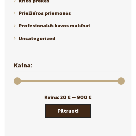
Kitos prekės
Priežiūros priemonės
Profesionalūs kavos malūnai
Uncategorized
Kaina:
Min
Maks
Kaina:
20 €
—
900 €
kaina
kaina
Filtruoti