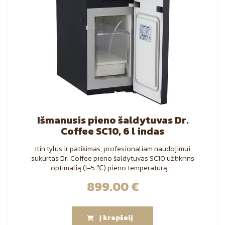
Išmanusis pieno šaldytuvas Dr.
Coffee SC10, 6 l indas
Itin tylus ir patikimas, profesionaliam naudojimui
sukurtas Dr. Coffee pieno šaldytuvas SC10 užtikrins
optimalią (1–5 ℃) pieno temperatūrą, ...
899.00
€
Į krepšelį