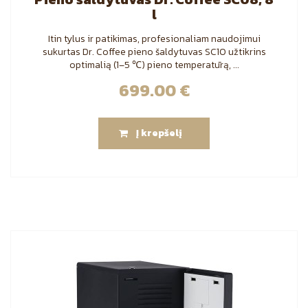
l
Itin tylus ir patikimas, profesionaliam naudojimui
sukurtas Dr. Coffee pieno šaldytuvas SC10 užtikrins
optimalią (1–5 ℃) pieno temperatūrą, ...
699.00
€
Į krepšelį