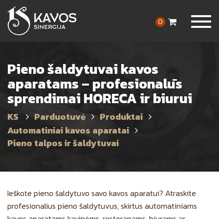
Togg
0
navig
Pieno šaldytuvai kavos
aparatams – profesionalūs
sprendimai HORECA ir biurui
Parduotuvė
Produktai
Automatiniai kavos aparatai
Pieno talpos ir šaldytuvai
Ieškote pieno šaldytuvo savo kavos aparatui? Atraskite
profesionalius pieno šaldytuvus, skirtus automatiniams
kavos aparatams kavinėms, restoranams, biurams ar