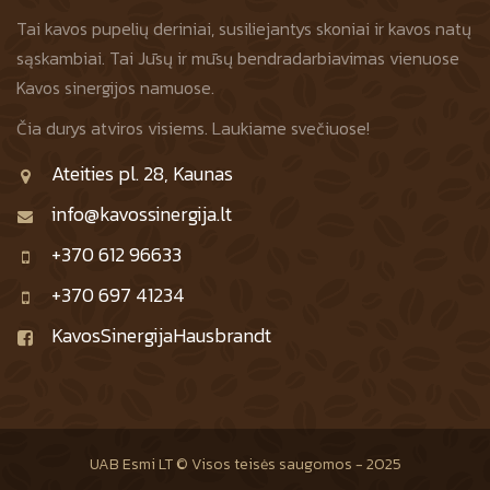
Tai kavos pupelių deriniai, susiliejantys skoniai ir kavos natų
sąskambiai. Tai Jūsų ir mūsų bendradarbiavimas vienuose
Kavos sinergijos namuose.
Čia durys atviros visiems. Laukiame svečiuose!
Ateities pl. 28, Kaunas
info@kavossinergija.lt
+370 612 96633
+370 697 41234
KavosSinergijaHausbrandt
UAB Esmi LT © Visos teisės saugomos - 2025