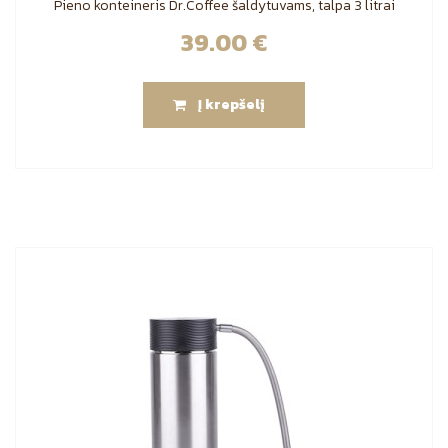
Pieno konteineris Dr.Coffee šaldytuvams, talpa 3 litrai
39.00
€
Į krepšelį