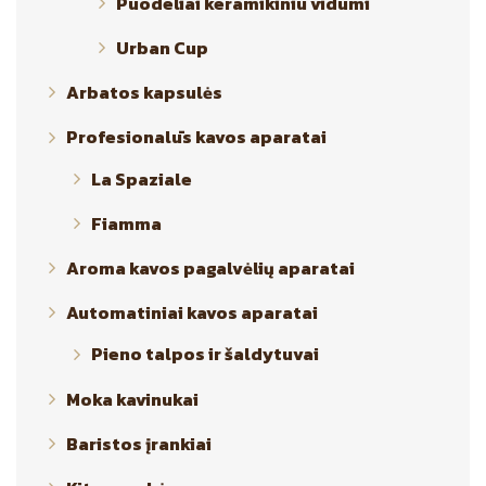
Puodeliai keramikiniu vidumi
Urban Cup
Arbatos kapsulės
Profesionalūs kavos aparatai
La Spaziale
Fiamma
Aroma kavos pagalvėlių aparatai
Automatiniai kavos aparatai
Pieno talpos ir šaldytuvai
Moka kavinukai
Baristos įrankiai