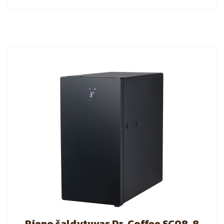
Pieno šaldytuvas Dr. Coffee SC08, 8