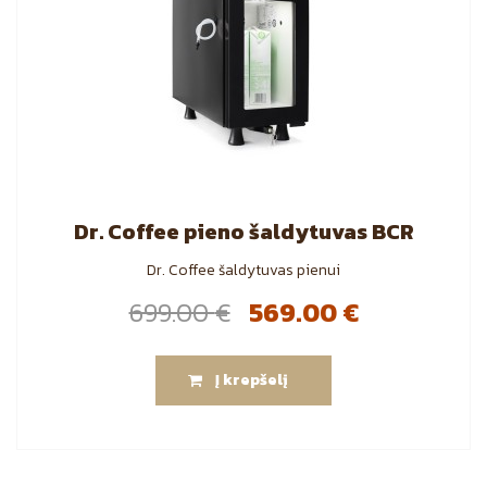
Dr. Coffee pieno šaldytuvas BCR
Dr. Coffee šaldytuvas pienui
Original
Current
699.00
€
569.00
€
price
price
was:
is:
Į krepšelį
699.00 €.
569.00 €.