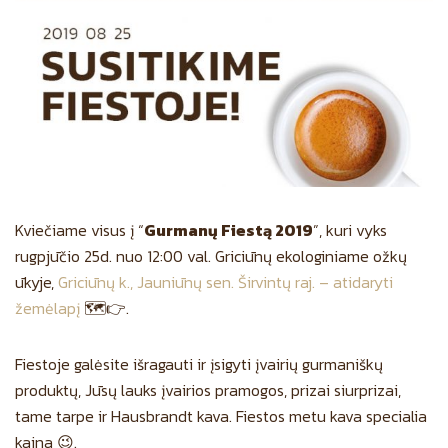
Kviečiame visus į “
Gurmanų Fiestą 2019
”, kuri vyks
rugpjūčio 25d. nuo 12:00 val. Griciūnų ekologiniame ožkų
ūkyje,
Griciūnų k., Jauniūnų sen. Širvintų raj. – atidaryti
žemėlapį
🗺👉.
Fiestoje galėsite išragauti ir įsigyti įvairių gurmaniškų
produktų, Jūsų lauks įvairios pramogos, prizai siurprizai,
tame tarpe ir Hausbrandt kava. Fiestos metu kava specialia
kaina 😉.