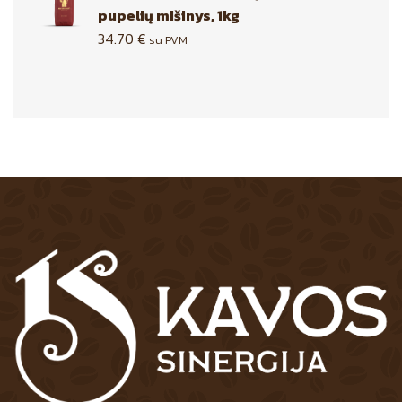
pupelių mišinys, 1kg
34.70
€
su PVM