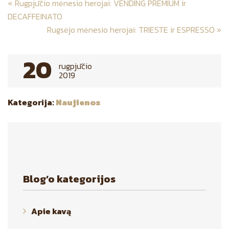
«
Rugpjūčio mėnesio herojai: VENDING PREMIUM ir
navigation
DECAFFEINATO
Rugsėjo mėnesio herojai: TRIESTE ir ESPRESSO
»
20
rugpjūčio
2019
Kategorija:
Naujienos
Blog’o kategorijos
Apie kavą