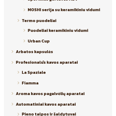
MOSHI serija su keramikiniu vidumi
Termo puodeliai
Puodeliai keramikiniu vidumi
Urban Cup
Arbatos kapsulės
Profesionalūs kavos aparatai
La Spaziale
Fiamma
Aroma kavos pagalvėlių aparatai
Automatiniai kavos aparatai
Pieno talpos ir šaldytuvai