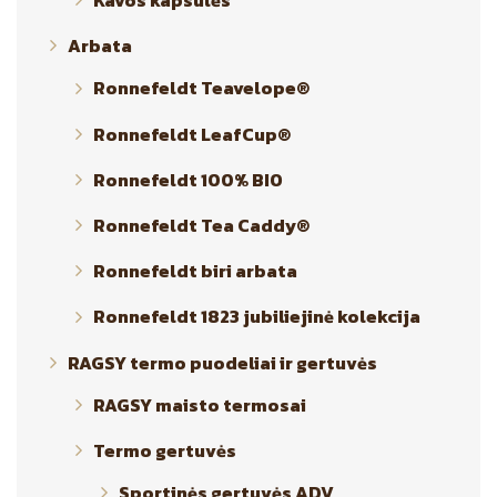
Kavos kapsulės
Arbata
Ronnefeldt Teavelope®
Ronnefeldt LeafCup®
Ronnefeldt 100% BIO
Ronnefeldt Tea Caddy®
Ronnefeldt biri arbata
Ronnefeldt 1823 jubiliejinė kolekcija
RAGSY termo puodeliai ir gertuvės
RAGSY maisto termosai
Termo gertuvės
Sportinės gertuvės ADV