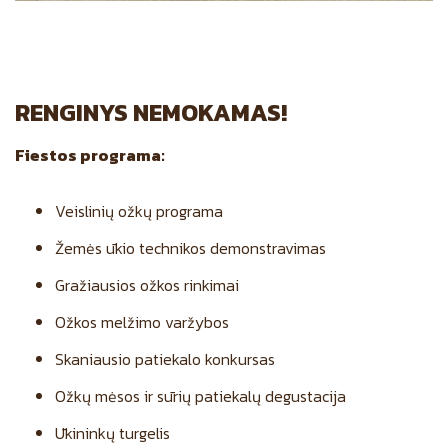
RENGINYS NEMOKAMAS!
Fiestos programa:
Veislinių ožkų programa
Žemės ūkio technikos demonstravimas
Gražiausios ožkos rinkimai
Ožkos melžimo varžybos
Skaniausio patiekalo konkursas
Ožkų mėsos ir sūrių patiekalų degustacija
Ūkininkų turgelis