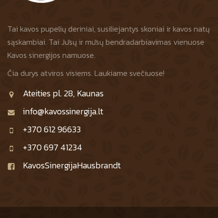
Tai kavos pupelių deriniai, susiliejantys skoniai ir kavos natų
sąskambiai. Tai Jūsų ir mūsų bendradarbiavimas vienuose
Kavos sinergijos namuose.
Čia durys atviros visiems. Laukiame svečiuose!
Ateities pl. 28, Kaunas
info@kavossinergija.lt
+370 612 96633
+370 697 41234
KavosSinergijaHausbrandt