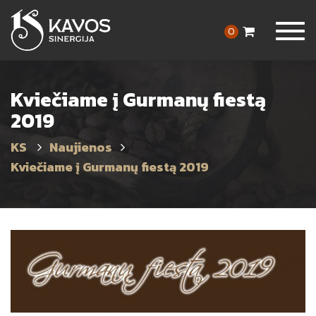
Togg
0
navig
Kviečiame į Gurmanų fiestą
2019
Naujienos
Kviečiame į Gurmanų fiestą 2019