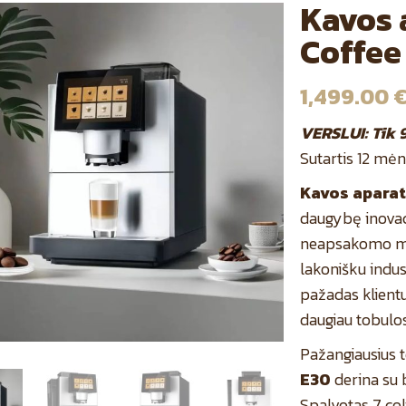
Kavos 
Coffee
1,499.00
VERSLUI: Tik 
Sutartis 12 mėn
Kavos aparat
daugybę inovac
neapsakomo m
lakonišku indus
pažadas klientu
daugiau tobulos
Pažangiausius 
E30
derina su
Spalvotas 7 co