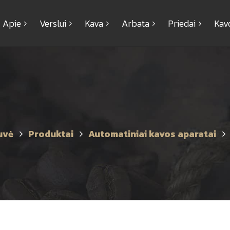
Apie
Verslui
Kava
Arbata
Priedai
Kav
uvė
Produktai
Automatiniai kavos aparatai