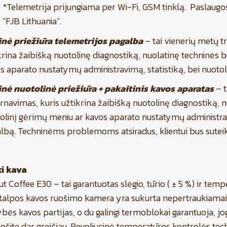
*Telemetrija prijungiama per Wi-Fi, GSM tinklą. Paslaugo
“FJB Lithuania”.
nė priežiūra telemetrijos pagalba
– tai vienerių metų t
krina žaibišką nuotolinę diagnostiką, nuolatinę techninės 
s aparato nustatymų administravimą, statistiką, bei nuotol
nė nuotolinė priežiūra + pakaitinis kavos aparatas
– 
rnavimas, kuris užtikrina žaibišką nuotolinę diagnostiką, 
olinį gėrimų meniu ar kavos aparato nustatymų administrav
lbą. Techninėms problemoms atsiradus, klientui bus suteikt
ki kava
t Coffee E30 – tai garantuotas slėgio, tūrio ( ± 5 %) ir te
 talpos kavos ruošimo kamera yra sukurta nepertraukiamai
bės kavos partijas, o du galingi termoblokai garantuoja, j
ošite dar greičiau. Revoliucinė temperatūros kontrolės techn