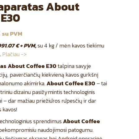
aparatas About
 E30
€
su PVM
991.07 € + PVM,
su 4 kg / mėn kavos tiekimu
.
Plačiau ->
as About Coffee E30
talpina savyje
ijų, paverčiančių kiekvieną kavos gurkšnį
alonumo akimirka.
About Coffee E30
– tai
triniu dizainu pasižymintis technologinis
i – dar mažiau priežiūros rūpesčių ir dar
 kavos!
technologinius sprendimus
About Coffee
 bekompromisiu naudojimosi patogumu.
lių liečiamas ekranas bei Android operacinė