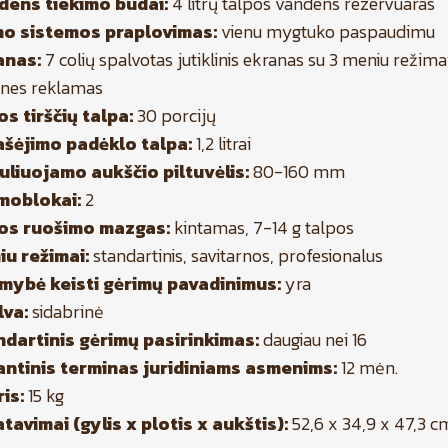
dens tiekimo būdai:
4 litrų talpos vandens rezervuaras
no sistemos praplovimas:
vienu mygtuko paspaudimu
anas:
7 colių spalvotas jutiklinis ekranas su 3 meniu režima
ines reklamas
s tirščių talpa:
30 porcijų
ašėjimo padėklo talpa:
1,2 litrai
uliuojamo aukščio piltuvėlis:
80-160 mm
moblokai:
2
os ruošimo mazgas:
kintamas, 7-14 g talpos
iu režimai:
standartinis, savitarnos, profesionalus
imybė keisti gėrimų pavadinimus:
yra
lva:
sidabrinė
ndartinis gėrimų pasirinkimas:
daugiau nei 16
antinis terminas juridiniams asmenims:
12 mėn.
is:
15 kg
tavimai (gylis x plotis x aukštis):
52,6 x 34,9 x 47,3 c