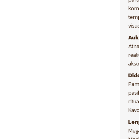
komp
temp
visu
Auk
Atna
real
akso
Did
Pami
pasi
ritu
Kavo
Len
Mėga