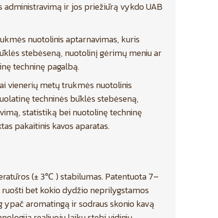
s administravimą ir jos priežiūrą vykdo UAB
rukmės nuotolinis aptarnavimas, kuris
būklės stebėseną, nuotolinį gėrimų meniu ar
inę techninę pagalbą.
tai vienerių metų trukmės nuotolinis
nuolatinę techninės būklės stebėseną,
imą, statistiką bei nuotolinę techninę
as pakaitinis kavos aparatas.
mperatūros (± 3℃ ) stabilumas. Patentuota 7–
 ruošti bet kokio dydžio neprilygstamos
og ypač aromatingą ir sodraus skonio kavą
ologija realiuoju laiku stebi vidinių