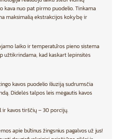
o kava nuo pat pirmo puodelio. Tinkama
ina maksimalią ekstrakcijos kokybę ir
ojamo laiko ir temperatūros pieno sistema
ip užtikrindama, kad kaskart lepinsitės
ingo kavos puodelio iliuziją sudrumsčia
indą. Didelės talpos leis mėgautis kavos
ir kavos tirščių – 30 porcijų.
emos apie būtinus žingsnius pagalvos už jus!