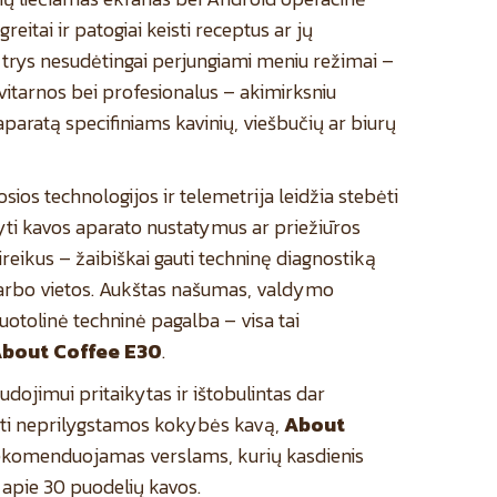
greitai ir patogiai keisti receptus ar jų
 trys nesudėtingai perjungiami meniu režimai –
avitarnos bei profesionalus – akimirksniu
aparatą specifiniams kavinių, viešbučių ar biurų
sios technologijos ir telemetrija leidžia stebėti
dyti kavos aparato nustatymus ar priežiūros
reikus – žaibiškai gauti techninę diagnostiką
 darbo vietos. Aukštas našumas, valdymo
otolinė techninė pagalba – visa tai
bout Coffee E30
.
dojimui pritaikytas ir ištobulintas dar
šti neprilygstamos kokybės kavą,
About
ekomenduojamas verslams, kurių kasdienis
 apie 30 puodelių kavos.