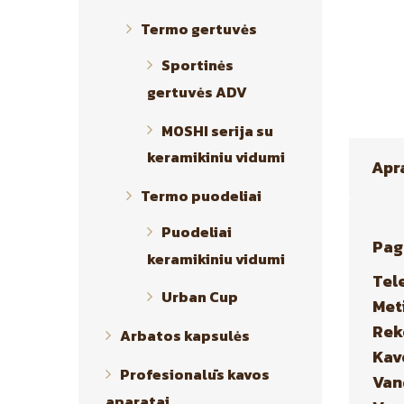
Termo gertuvės
Sportinės
gertuvės ADV
MOSHI serija su
keramikiniu vidumi
Apr
Termo puodeliai
Puodeliai
Pag
keramikiniu vidumi
Tel
Urban Cup
Met
Rek
Arbatos kapsulės
Kav
Profesionalūs kavos
Van
aparatai