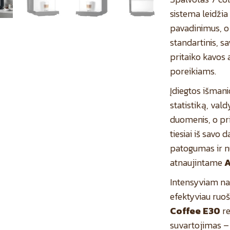
sistema leidžia 
pavadinimus, o
standartinis, s
pritaiko kavos 
poreikiams.
Įdiegtos išmanio
statistiką, val
duomenis, o pri
tiesiai iš savo
patogumas ir nu
atnaujintame
A
Intensyviam nau
efektyviau ruo
Coffee E30
r
suvartojimas –