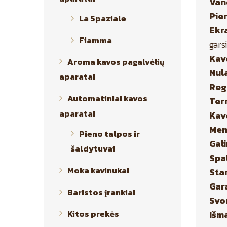
Van
Pie
La Spaziale
Ekr
Fiamma
gars
Kavo
Aroma kavos pagalvėlių
Nul
aparatai
Reg
Automatiniai kavos
Ter
aparatai
Kav
Men
Pieno talpos ir
Gal
šaldytuvai
Spa
Moka kavinukai
Sta
Gar
Baristos įrankiai
Svor
Kitos prekės
Išma