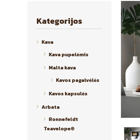
Kategorijos
Kava
Kava pupelėmis
Malta kava
Kavos pagalvėlės
Kavos kapsulės
Arbata
Ronnefeldt
Teavelope®