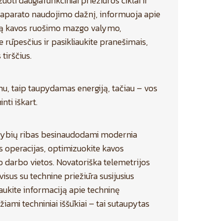
i daugiafunkciniai priežiūros ciklai ir
s aparato naudojimo dažnį, informuoja apie
ieną kavos ruošimo mazgo valymo,
 rūpesčius ir pasikliaukite pranešimais,
tirščius.
, taip taupydamas energiją, tačiau – vos
ti iškart.
imybių ribas besinaudodami modernia
s operacijas, optimizuokite kavos
 darbo vietos. Novatoriška telemetrijos
visus su technine priežiūra susijusius
aukite informaciją apie techninę
ami techniniai iššūkiai – tai sutaupytas