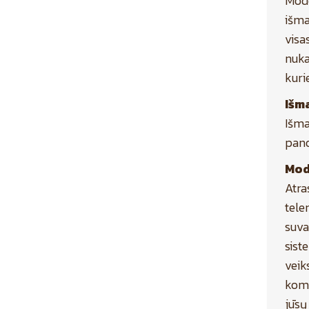
Mode
išma
visa
nuka
kuri
Išm
Išma
pano
Mod
Atra
tele
suva
sist
veik
komp
jūsų