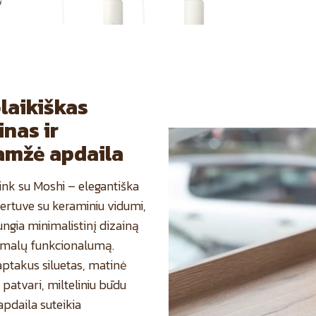
laikiškas
inas ir
amžė apdaila
ink su Moshi – elegantiška
ertuve su keraminiu vidumi,
ungia minimalistinį dizainą
imalų funkcionalumą.
aptakus siluetas, matinė
 patvari, milteliniu būdu
apdaila suteikia