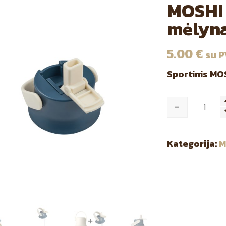
MOSHI 
mėlyn
5.00
€
su 
Sportinis MO
-
Qua
Kategorija:
M