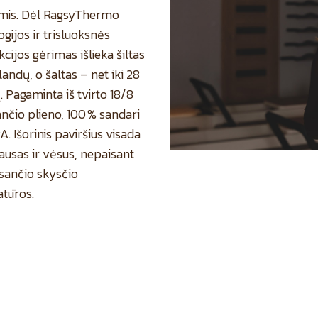
mis. Dėl RagsyThermo
gijos ir trisluoksnės
cijos gėrimas išlieka šiltas
alandų, o šaltas – net iki 28
 Pagaminta iš tvirto 18/8
nčio plieno, 100 % sandari
A. Išorinis paviršius visada
sausas ir vėsus, nepaisant
esančio skysčio
tūros.