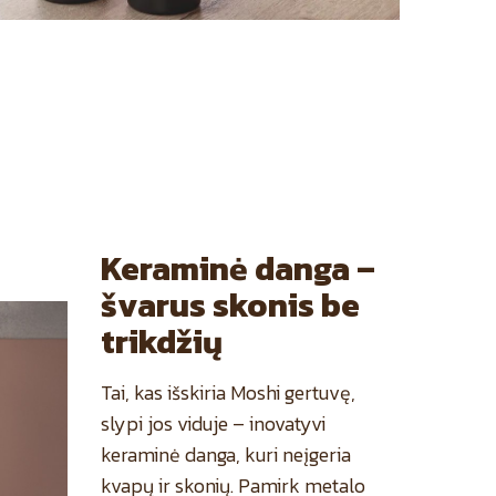
Keraminė danga –
švarus skonis be
trikdžių
Tai, kas išskiria Moshi gertuvę,
slypi jos viduje – inovatyvi
keraminė danga, kuri neįgeria
kvapų ir skonių. Pamirk metalo