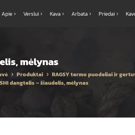
Apie
Verslui
Kava
Arbata
Priedai
Kav
elis, mėlynas
uvė
Produktai
RAGSY termo puodeliai ir gertu
HI dangtelis – šiaudelis, mėlynas