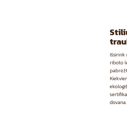
Stil
trau
Išsirin
riboto l
pabrėžti
Kiekvie
ekologi
sertifik
dovana.