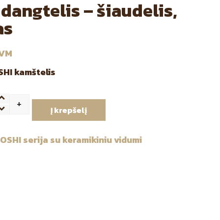
dangtelis – šiaudelis,
as
PVM
SHI kamštelis
+
ntity
Į krepšelį
OSHI serija su keramikiniu vidumi