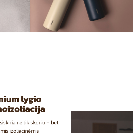
mium lygio
oizoliacija
siskiria ne tik skoniu – bet
omis izoliacinėmis