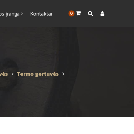
os įranga
Kontaktai
0
vės
Termo gertuvės