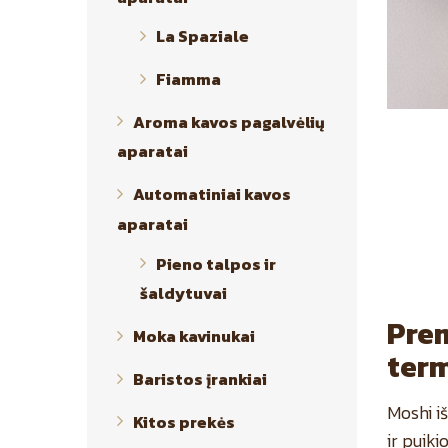
La Spaziale
Fiamma
Aroma kavos pagalvėlių
aparatai
Automatiniai kavos
aparatai
Pieno talpos ir
šaldytuvai
Pre
Moka kavinukai
term
Baristos įrankiai
Moshi iš
Kitos prekės
ir puiki