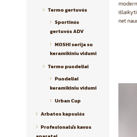
modernu
Termo gertuvės
išlaikyt
net nau
Sportinės
gertuvės ADV
MOSHI serija su
keramikiniu vidumi
Termo puodeliai
Puodeliai
keramikiniu vidumi
Urban Cup
Arbatos kapsulės
Profesionalūs kavos
aparatai