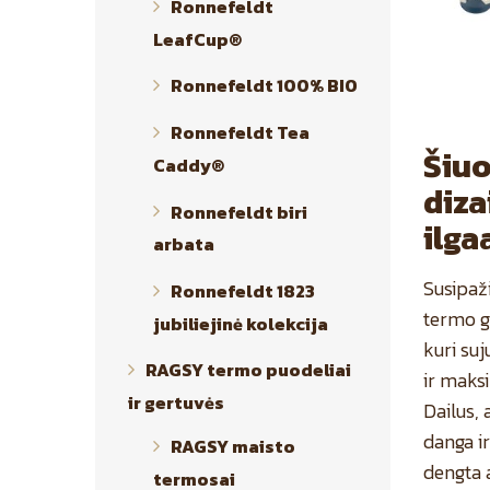
Ronnefeldt
LeafCup®
Ronnefeldt 100% BIO
Ronnefeldt Tea
Šiuo
Caddy®
diza
Ronnefeldt biri
ilga
arbata
Susipaž
Ronnefeldt 1823
termo g
jubiliejinė kolekcija
kuri suj
RAGSY termo puodeliai
ir maks
ir gertuvės
Dailus, 
danga ir
RAGSY maisto
dengta 
termosai