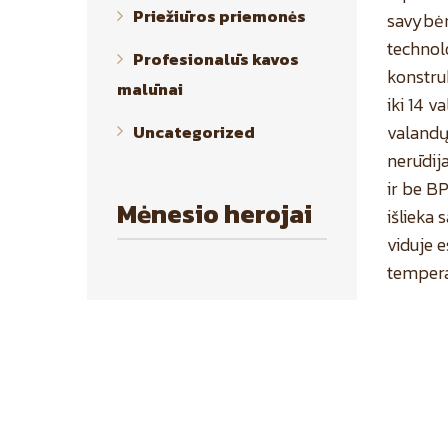
Priežiūros priemonės
savybė
technolo
Profesionalūs kavos
konstruk
malūnai
iki 14 v
valandų.
Uncategorized
nerūdija
ir be BP
Mėnesio herojai
išlieka 
viduje 
tempera