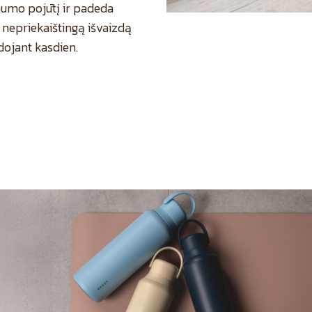
mo pojūtį ir padeda
i nepriekaištingą išvaizdą
dojant kasdien.