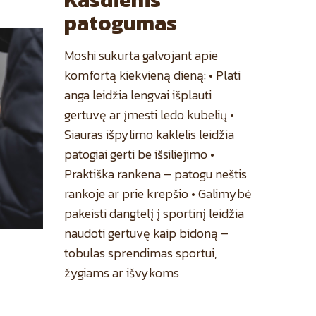
patogumas
Moshi sukurta galvojant apie
komfortą kiekvieną dieną: • Plati
anga leidžia lengvai išplauti
gertuvę ar įmesti ledo kubelių •
Siauras išpylimo kaklelis leidžia
patogiai gerti be išsiliejimo •
Praktiška rankena – patogu neštis
rankoje ar prie krepšio • Galimybė
pakeisti dangtelį į sportinį leidžia
naudoti gertuvę kaip bidoną –
tobulas sprendimas sportui,
žygiams ar išvykoms