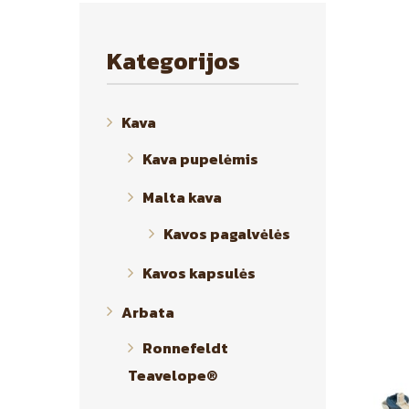
Kategorijos
Kava
Kava pupelėmis
Malta kava
Kavos pagalvėlės
Kavos kapsulės
Arbata
Ronnefeldt
Teavelope®