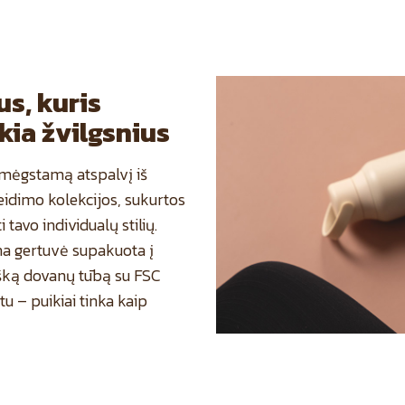
ius, kuris
kia žvilgsnius
k mėgstamą atspalvį iš
eidimo kolekcijos, sukurtos
 tavo individualų stilių.
na gertuvė supakuota į
šką dovanų tūbą su FSC
atu – puikiai tinka kaip