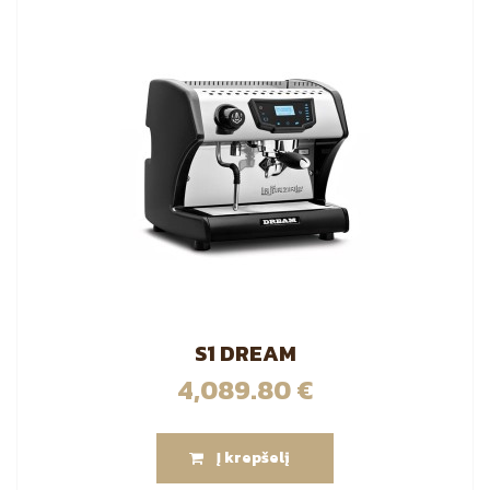
S1 DREAM
4,089.80
€
Į krepšelį