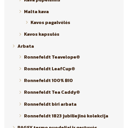
Malta kava
Kavos pagalvėlės
Kavos kapsulės
Arbata
Ronnefeldt Teavelope®
Ronnefeldt LeafCup®
Ronnefeldt 100% BIO
Ronnefeldt Tea Caddy®
Ronnefeldt biri arbata
Ronnefeldt 1823 jubiliejinė kolekcija
RAGSY termo puodeliai ir gertuvės