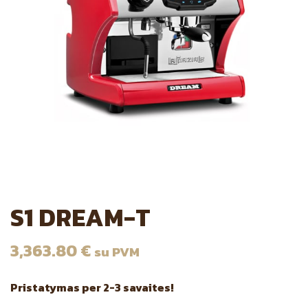
S1 DREAM-T
3,363.80
€
su PVM
Pristatymas per 2-3 savaites!