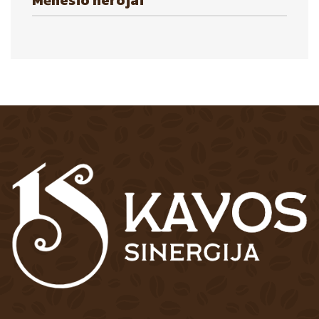
Mėnesio herojai