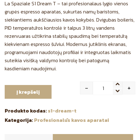
La Spaziale S1 Dream T – tai profesionalaus lygio vienos
grupės espresso aparatas, sukurtas namų baristoms,
siekiantiems aukščiausios kavos kokybės.
Dvigubas boileris,
PID temperatūros kontrolė ir talpus 3 litrų vandens
rezervuaras užtikrina stabilų spaudimą bei temperatūrą
kiekvienam espresso šūviui.
Modernus jutiklinis ekranas,
programuojami naudotojų profiliai ir integruotas laikmatis
suteikia visišką valdymo kontrolę bei patogumą
kasdieniam naudojimui.
-
+
Į krepšelį
Quantity
Produkto kodas:
s1-dream-t
Kategorija:
Profesionalūs kavos aparatai