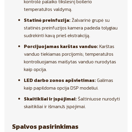
kontrolė palaiko tikslesnį boilerio
temperatūros valdymą.
Statinė preinfuzija:
Žalvarinė grupė su
statinės preinfuzijos kamera padeda tolygiau
sudrėkinti kavą prieš ekstrakciją.
Porcijuojamas karštas vanduo:
Karštas
vanduo tiekiamas porcijomis; temperatūros
kontroliuojamas maišytas vanduo nurodytas
kaip opcija.
LED darbo zonos apšvietimas:
Galimas
kaip papildoma opcija DSP modeliui.
Skaitikliai ir įspėjimai:
Šaltiniuose nurodyti
skaitikliai ir išmanūs įspėjimai.
Spalvos pasirinkimas