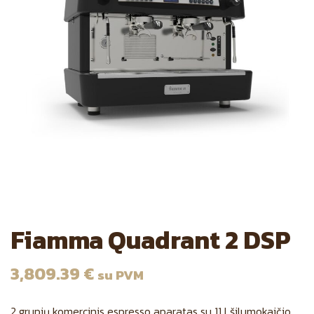
Fiamma Quadrant 2 DSP
3,809.39
€
su PVM
2 grupių komercinis espresso aparatas su 11 l šilumokaičio