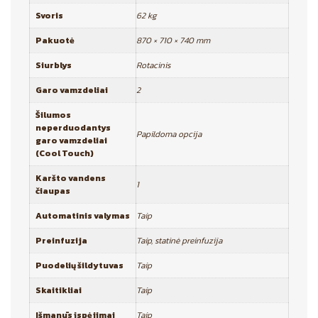
Svoris
62 kg
Pakuotė
870 × 710 × 740 mm
Siurblys
Rotacinis
Garo vamzdeliai
2
Šilumos
neperduodantys
Papildoma opcija
garo vamzdeliai
(Cool Touch)
Karšto vandens
1
čiaupas
Automatinis valymas
Taip
Preinfuzija
Taip, statinė preinfuzija
Puodelių šildytuvas
Taip
Skaitikliai
Taip
Išmanūs įspėjimai
Taip