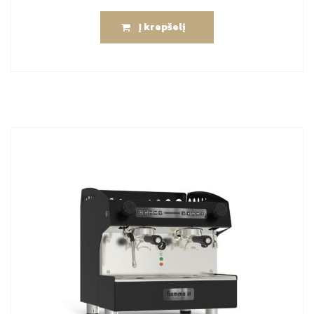
Į krepšelį