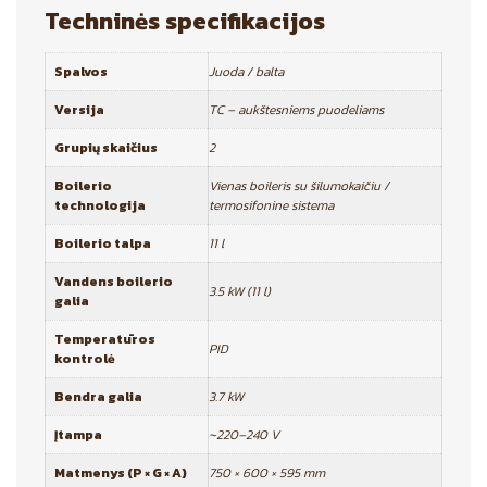
Techninės specifikacijos
Spalvos
Juoda / balta
Versija
TC – aukštesniems puodeliams
Grupių skaičius
2
Boilerio
Vienas boileris su šilumokaičiu /
technologija
termosifonine sistema
Boilerio talpa
11 l
Vandens boilerio
3.5 kW (11 l)
galia
Temperatūros
PID
kontrolė
Bendra galia
3.7 kW
Įtampa
~220–240 V
Matmenys (P × G × A)
750 × 600 × 595 mm