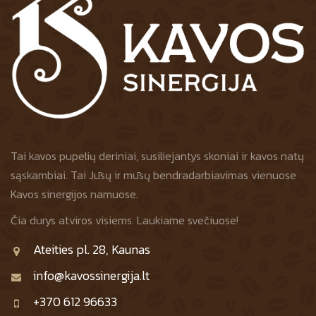
Tai kavos pupelių deriniai, susiliejantys skoniai ir kavos natų
sąskambiai. Tai Jūsų ir mūsų bendradarbiavimas vienuose
Kavos sinergijos namuose.
Čia durys atviros visiems. Laukiame svečiuose!
Ateities pl. 28, Kaunas
info@kavossinergija.lt
+370 612 96633