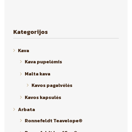
options
may
be
chosen
Kategorijos
on
the
product
Kava
page
Kava pupelėmis
Malta kava
Kavos pagalvėlės
Kavos kapsulės
Arbata
Ronnefeldt Teavelope®