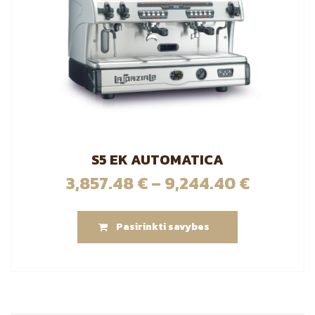
S5 EK AUTOMATICA
3,857.48
€
–
9,244.40
€
This
Pasirinkti savybes
product
has
multiple
variants.
The