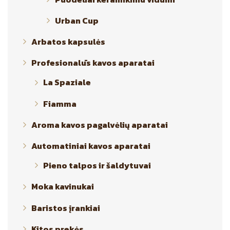
Urban Cup
Arbatos kapsulės
Profesionalūs kavos aparatai
La Spaziale
Fiamma
Aroma kavos pagalvėlių aparatai
Automatiniai kavos aparatai
Pieno talpos ir šaldytuvai
Moka kavinukai
Baristos įrankiai
Kitos prekės