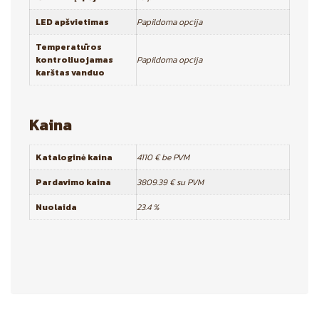
LED apšvietimas
Papildoma opcija
Temperatūros
kontroliuojamas
Papildoma opcija
karštas vanduo
Kaina
Kataloginė kaina
4110 € be PVM
Pardavimo kaina
3809.39 € su PVM
Nuolaida
23.4 %