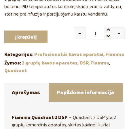
boileriu, PID temperatūros kontrole, skaitmeniniu valdymu,
statine preinfuzija ir porcijuojamu karštu vandeniu.
-
+
Į krepšelį
Quantity
Kategorijos:
Profesionalūs kavos aparatai
,
Fiamma
Žymos:
2 grupių kavos aparatas
,
DSP
,
Fiamma
,
Quadrant
Aprašymas
Papildoma informacija
Fiamma Quadrant 2 DSP
– Quadrant 2 DSP yra 2
grupių komercinis aparatas, skirtas kavinei, kuriai