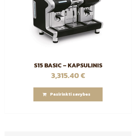
S15 BASIC – KAPSULINIS
3,315.40
€
This
Pasirinkti savybes
product
has
multiple
variants.
The
options