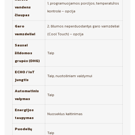
1, programuojamos porcijos; temperatūros
vandens
kontrolė – opcija
čiaupas
Garo
2; šilumos neperduodantys garo vamzdeliai
vamzdeliai
(Cool Touch) – opcija
Sausai
šildomos
Taip
grupės (DHG)
ECHO / IoT
Taip, nuotoliniam valdymui
jungtis
Automatinis
Taip
valymas
Energijos
Nuoseklus kaitinimas
taupymas
Puodelių
Taip