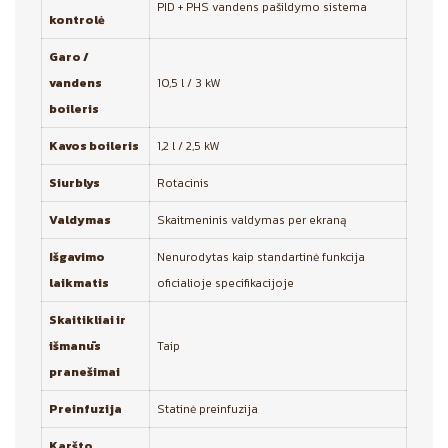
PID + PHS vandens pašildymo sistema
kontrolė
Garo /
vandens
10,5 l / 3 kW
boileris
Kavos boileris
1,2 l / 2,5 kW
Siurblys
Rotacinis
Valdymas
Skaitmeninis valdymas per ekraną
Išgavimo
Nenurodytas kaip standartinė funkcija
laikmatis
oficialioje specifikacijoje
Skaitikliai ir
išmanūs
Taip
pranešimai
Preinfuzija
Statinė preinfuzija
Karšto