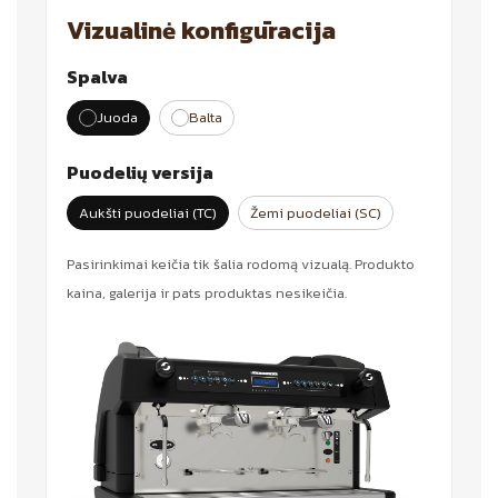
Vizualinė konfigūracija
Spalva
Juoda
Balta
Puodelių versija
Aukšti puodeliai (TC)
Žemi puodeliai (SC)
Pasirinkimai keičia tik šalia rodomą vizualą. Produkto
kaina, galerija ir pats produktas nesikeičia.