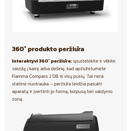
360° produkto peržiūra
Interaktyvi 360° peržiūra:
spustelėkite ir vilkite
vaizdą į kairę arba dešinę, kad apžiūrėtumėte
Fiamma Compass 2 DB iš visų pusių. Tai nėra
statinė nuotrauka – peržiūra leidžia pasukti
aparatą ir įvertinti jo formą, korpusą bei valdymo
zoną.