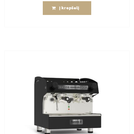
Į krepšelį