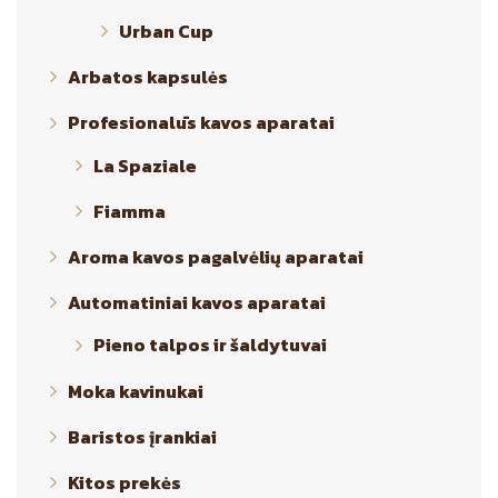
Urban Cup
Arbatos kapsulės
Profesionalūs kavos aparatai
La Spaziale
Fiamma
Aroma kavos pagalvėlių aparatai
Automatiniai kavos aparatai
Pieno talpos ir šaldytuvai
Moka kavinukai
Baristos įrankiai
Kitos prekės