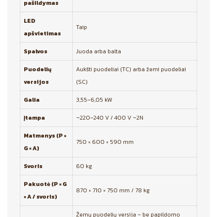
pašildymas
LED
Taip
apšvietimas
Spalvos
Juoda arba balta
Puodelių
Aukšti puodeliai (TC) arba žemi puodeliai
versijos
(SC)
Galia
3,55–6,05 kW
Įtampa
~220–240 V / 400 V ~2N
Matmenys (P ×
750 × 600 × 590 mm
G × A)
Svoris
60 kg
Pakuotė (P × G
870 × 710 × 750 mm / 78 kg
× A / svoris)
Žemų puodelių versija – be papildomo