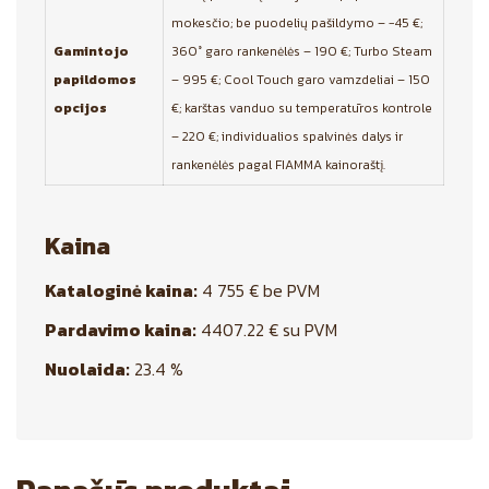
mokesčio; be puodelių pašildymo – −45 €;
Gamintojo
360° garo rankenėlės – 190 €; Turbo Steam
papildomos
– 995 €; Cool Touch garo vamzdeliai – 150
opcijos
€; karštas vanduo su temperatūros kontrole
– 220 €; individualios spalvinės dalys ir
rankenėlės pagal FIAMMA kainoraštį.
Kaina
Kataloginė kaina:
4 755 € be PVM
Pardavimo kaina:
4407.22 € su PVM
Nuolaida:
23.4 %