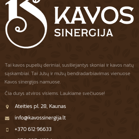
Tai kavos pupelių deriniai, susiliejantys skoniai ir kavos natų
sąskambiai. Tai Jūsų ir mūsų bendradarbiavimas vienuose
Kavos sinergijos namuose.
Čia durys atviros visiems. Laukiame svečiuose!
Ateities pl. 28, Kaunas
info@kavossinergija.lt
+370 612 96633