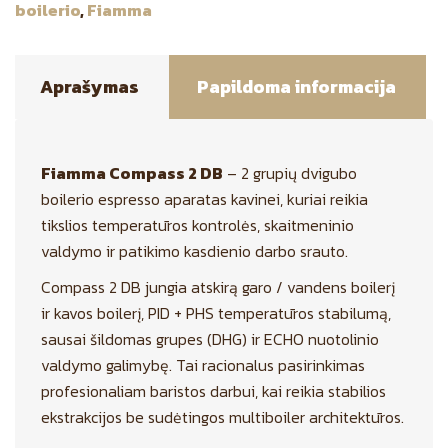
boilerio
,
Fiamma
Aprašymas
Papildoma informacija
Fiamma Compass 2 DB
– 2 grupių dvigubo
boilerio espresso aparatas kavinei, kuriai reikia
tikslios temperatūros kontrolės, skaitmeninio
valdymo ir patikimo kasdienio darbo srauto.
Compass 2 DB jungia atskirą garo / vandens boilerį
ir kavos boilerį, PID + PHS temperatūros stabilumą,
sausai šildomas grupes (DHG) ir ECHO nuotolinio
valdymo galimybę. Tai racionalus pasirinkimas
profesionaliam baristos darbui, kai reikia stabilios
ekstrakcijos be sudėtingos multiboiler architektūros.