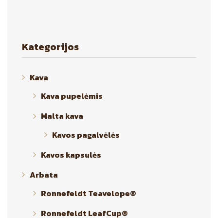
may
be
chosen
Kategorijos
on
the
product
Kava
page
Kava pupelėmis
Malta kava
Kavos pagalvėlės
Kavos kapsulės
Arbata
Ronnefeldt Teavelope®
Ronnefeldt LeafCup®