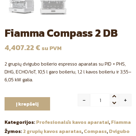
Fiamma Compass 2 DB
4,407.22
€
su PVM
2 grupių dvigubo boilerio espresso aparatas su PID + PHS,
DHG, ECHO/IoT, 10,5 l garo boileriu, 1,2 l kavos boileriu ir 3,55–
6,05 kW galia.
-
+
Į krepšelį
Quantity
Kategorijos:
Profesionalūs kavos aparatai
,
Fiamma
Žymos:
2 grupių kavos aparatas
,
Compass
,
Dvigubo