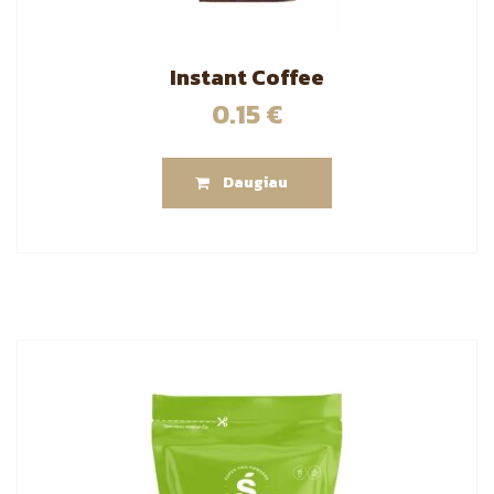
Instant Coffee
0.15
€
Daugiau