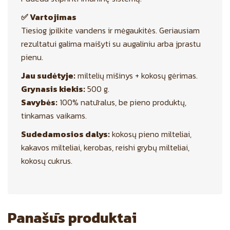
✅ Vartojimas
Tiesiog įpilkite vandens ir mėgaukitės. Geriausiam
rezultatui galima maišyti su augaliniu arba įprastu
pienu.
Jau sudėtyje:
miltelių mišinys + kokosų gėrimas.
Grynasis kiekis:
500 g.
Savybės:
100% natūralus, be pieno produktų,
tinkamas vaikams.
Sudedamosios dalys:
kokosų pieno milteliai,
kakavos milteliai, kerobas, reishi grybų milteliai,
kokosų cukrus.
Panašūs produktai