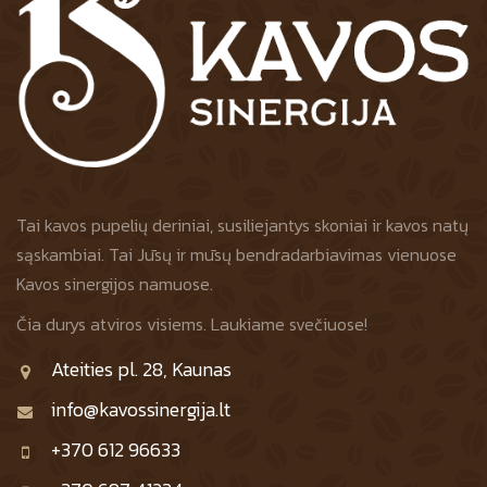
Tai kavos pupelių deriniai, susiliejantys skoniai ir kavos natų
sąskambiai. Tai Jūsų ir mūsų bendradarbiavimas vienuose
Kavos sinergijos namuose.
Čia durys atviros visiems. Laukiame svečiuose!
Ateities pl. 28, Kaunas
info@kavossinergija.lt
+370 612 96633