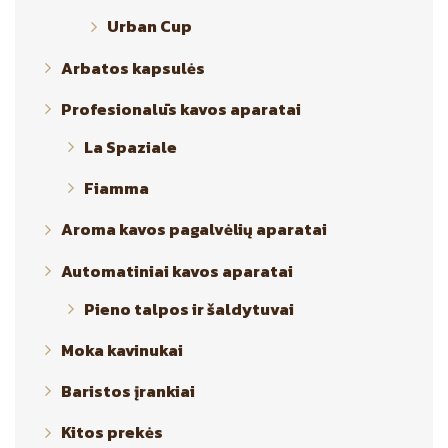
Urban Cup
Arbatos kapsulės
Profesionalūs kavos aparatai
La Spaziale
Fiamma
Aroma kavos pagalvėlių aparatai
Automatiniai kavos aparatai
Pieno talpos ir šaldytuvai
Moka kavinukai
Baristos įrankiai
Kitos prekės