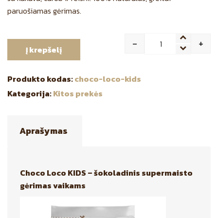
paruošiamas gėrimas.
-
+
Į krepšelį
Quantity
Produkto kodas:
choco-loco-kids
Kategorija:
Kitos prekės
Aprašymas
Choco Loco KIDS – šokoladinis supermaisto
gėrimas vaikams