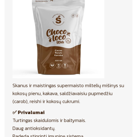
Skanus ir maistingas supermaisto miltelių mišinys su
kokosų pienu, kakava, saldžiavaisiu pupmedžiu
(carob), reishi ir kokosų cukrumi.
✅ Privalumai
Turtingas skaidulomis ir baltymais.
Daug antioksidantų.
Padeda stiprinti imuninę sistemą.