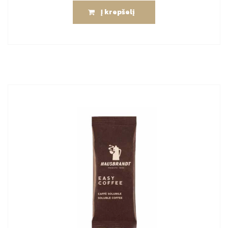
Į krepšelį