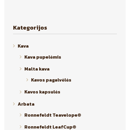
Kategorijos
Kava
Kava pupelėmis
Malta kava
Kavos pagalvėlės
Kavos kapsulės
Arbata
Ronnefeldt Teavelope®
Ronnefeldt LeafCup®