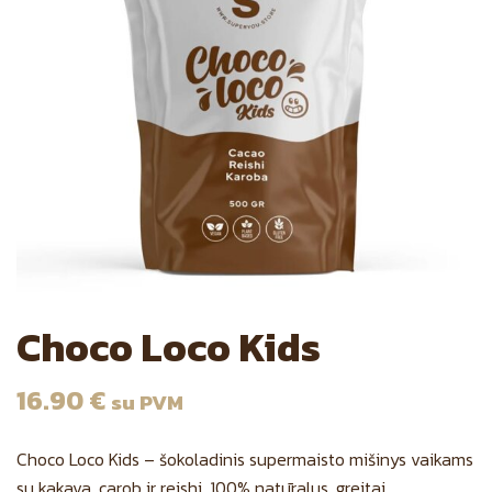
Choco Loco Kids
16.90
€
su PVM
Choco Loco Kids – šokoladinis supermaisto mišinys vaikams
su kakava, carob ir reishi. 100% natūralus, greitai