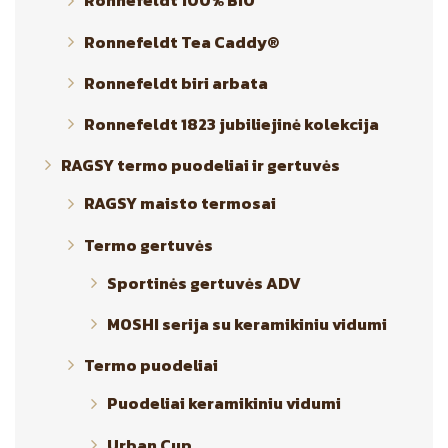
Ronnefeldt 100% BIO
Ronnefeldt Tea Caddy®
Ronnefeldt biri arbata
Ronnefeldt 1823 jubiliejinė kolekcija
RAGSY termo puodeliai ir gertuvės
RAGSY maisto termosai
Termo gertuvės
Sportinės gertuvės ADV
MOSHI serija su keramikiniu vidumi
Termo puodeliai
Puodeliai keramikiniu vidumi
Urban Cup