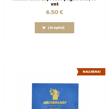
vnt
6.50
€
Į krepšelį
NAUJIENA!