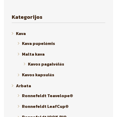
Kategorijos
Kava
Kava pupelėmis
Malta kava
Kavos pagalvėlės
Kavos kapsulės
Arbata
Ronnefeldt Teavelope®
Ronnefeldt LeafCup®