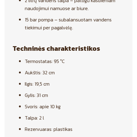
2 litrų vandens talpa – patogu kasdieniam
naudojimui namuose ar biure.
15 bar pompa – subalansuotam vandens
tiekimui per pagalvėlę.
Techninės charakteristikos
Termostatas: 95 °C
Aukštis: 32 cm
Ilgis: 19,5 cm
Gylis: 31 cm
Svoris: apie 10 kg
Talpa: 2 l
Rezervuaras: plastikas