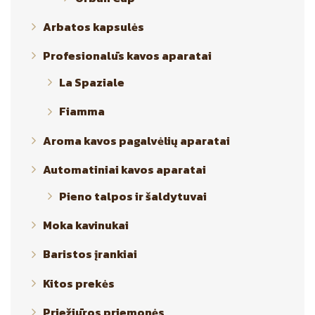
Arbatos kapsulės
Profesionalūs kavos aparatai
La Spaziale
Fiamma
Aroma kavos pagalvėlių aparatai
Automatiniai kavos aparatai
Pieno talpos ir šaldytuvai
Moka kavinukai
Baristos įrankiai
Kitos prekės
Priežiūros priemonės