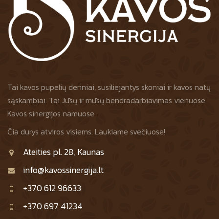
Tai kavos pupelių deriniai, susiliejantys skoniai ir kavos natų
sąskambiai. Tai Jūsų ir mūsų bendradarbiavimas vienuose
Kavos sinergijos namuose.
Čia durys atviros visiems. Laukiame svečiuose!
Ateities pl. 28, Kaunas
info@kavossinergija.lt
+370 612 96633
+370 697 41234