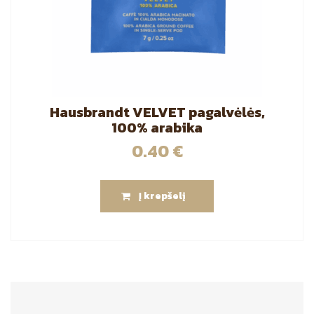
Hausbrandt VELVET pagalvėlės,
100% arabika
0.40
€
Į krepšelį