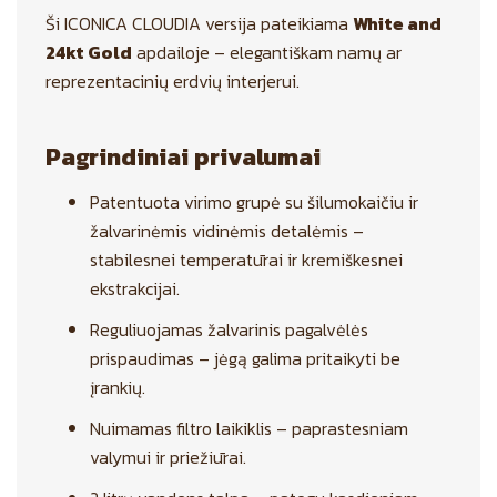
Ši ICONICA CLOUDIA versija pateikiama
White and
24kt Gold
apdailoje – elegantiškam namų ar
reprezentacinių erdvių interjerui.
Pagrindiniai privalumai
Patentuota virimo grupė su šilumokaičiu ir
žalvarinėmis vidinėmis detalėmis –
stabilesnei temperatūrai ir kremiškesnei
ekstrakcijai.
Reguliuojamas žalvarinis pagalvėlės
prispaudimas – jėgą galima pritaikyti be
įrankių.
Nuimamas filtro laikiklis – paprastesniam
valymui ir priežiūrai.