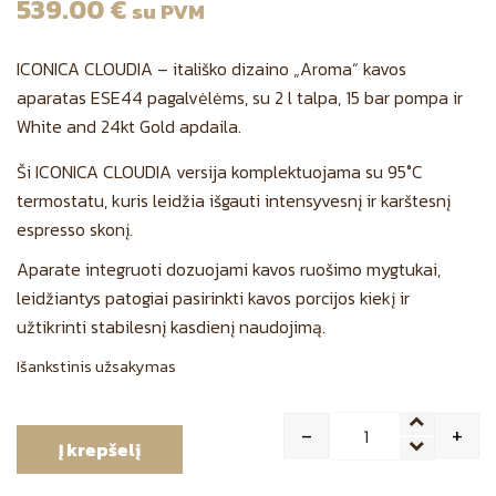
539.00
€
su PVM
ICONICA CLOUDIA – itališko dizaino „Aroma“ kavos
aparatas ESE44 pagalvėlėms, su 2 l talpa, 15 bar pompa ir
White and 24kt Gold apdaila.
Ši ICONICA CLOUDIA versija komplektuojama su 95°C
termostatu, kuris leidžia išgauti intensyvesnį ir karštesnį
espresso skonį.
Aparate integruoti dozuojami kavos ruošimo mygtukai,
leidžiantys patogiai pasirinkti kavos porcijos kiekį ir
užtikrinti stabilesnį kasdienį naudojimą.
Išankstinis užsakymas
-
+
Į krepšelį
Quantity