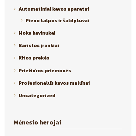
Automatiniai kavos aparatai
Pieno talpos ir šaldytuvai
Moka kavinukai
Baristos įrankiai
Kitos prekės
Priežiūros priemonės
Profesionalūs kavos malūnai
Uncategorized
Mėnesio herojai