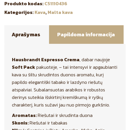
Produkto kodas:
C51110436
Kategorijos:
Kava
,
Malta kava
Aprašymas
Papildoma informacija
Hausbrandt Espresso Crema
, dabar naujoje
Soft Pack
pakuotėje, – tai intensyvi ir apgaubianti
kava su šiltu skrudintos duonos aromatu, kurį
papildo elegantiški tabako ir lazdyno riešutų
atspalviai. Subalansuotas arabikos ir robustos
derinys suteikia išskirtinį kremiškumą ir ryškų
charakterį, kuris sužavi jau nuo pirmojo gurkšnio.
Aromatas:
Riešutai ir skrudinta duona
Skonis:
Riešutai ir tabakas