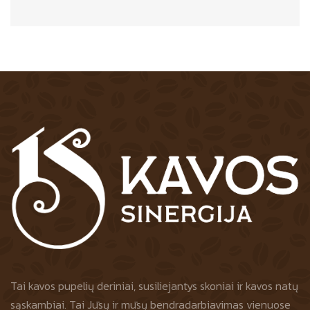
Tai kavos pupelių deriniai, susiliejantys skoniai ir kavos natų
sąskambiai. Tai Jūsų ir mūsų bendradarbiavimas vienuose