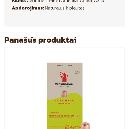
Kilmė:
Centrinė ir Pietų Amerika, Afrika, Azija
Apdorojimas:
Natūralus ir plautas
Panašūs produktai