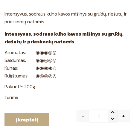
Intensyvus, sodraus kūno kavos mišinys su grūdų, riešutų ir
prieskonių natomis.
Intensyvus, sodraus kūno kavos mišinys su grūdų,
riešutų ir prieskonių natomis.
Aromatas:
◉◉◉◎◎
Saldumas:
◉◉◎◎◎
Kūnas:
◉◉◉◉◎
Rūgštumas:
◉◎◎◎◎
Pakuotė: 200g
Turime
-
+
Į krepšelį
Quantity