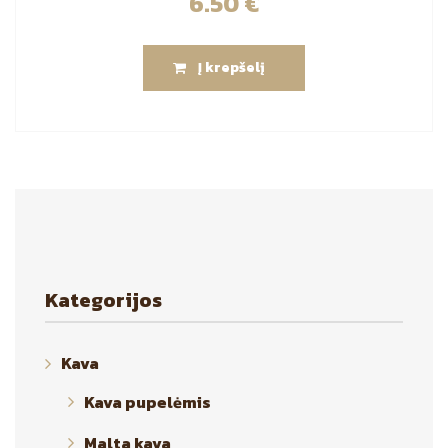
6.50
€
Į krepšelį
Kategorijos
Kava
Kava pupelėmis
Malta kava