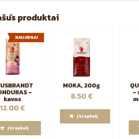
šūs produktai
NAUJIENA!
AUSBRANDT
MOKA, 200g
QU
ONDURAS –
– 
8.50
€
kavos
m
pelės, 100%
12.00
€
abika, 250g
Į krepšelį
Į krepšelį