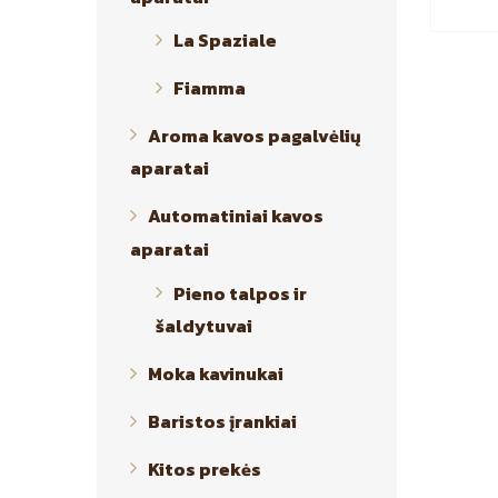
La Spaziale
Fiamma
Aroma kavos pagalvėlių
aparatai
Automatiniai kavos
aparatai
Pieno talpos ir
šaldytuvai
Moka kavinukai
Baristos įrankiai
Kitos prekės