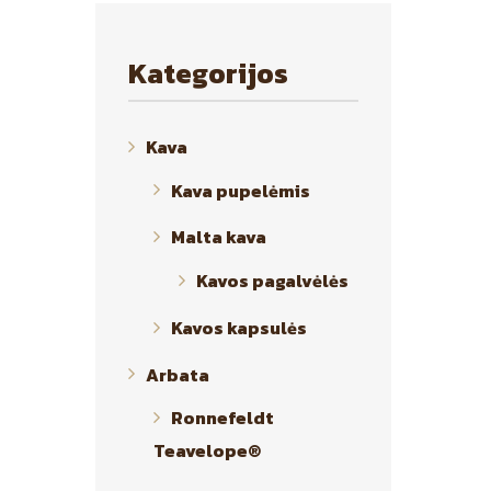
Kategorijos
Kava
Kava pupelėmis
Malta kava
Kavos pagalvėlės
Kavos kapsulės
Arbata
Ronnefeldt
Teavelope®