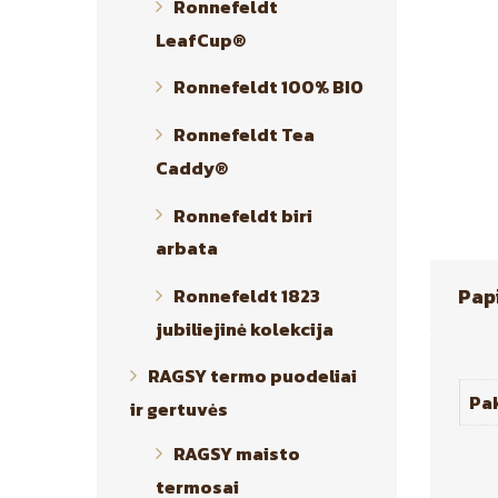
Ronnefeldt
LeafCup®
Ronnefeldt 100% BIO
Ronnefeldt Tea
Caddy®
Ronnefeldt biri
arbata
Pap
Ronnefeldt 1823
jubiliejinė kolekcija
RAGSY termo puodeliai
Pa
ir gertuvės
RAGSY maisto
termosai