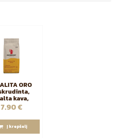
ALITA ORO
skrudinta,
alta kava,
250g
7.90
€
Į krepšelį