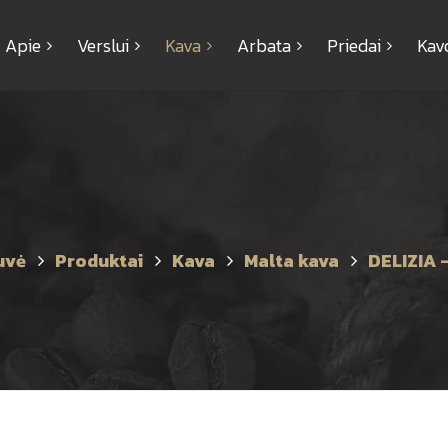
Apie
Verslui
Kava
Arbata
Priedai
Kav
uvė
Produktai
Kava
Malta kava
DELIZIA 