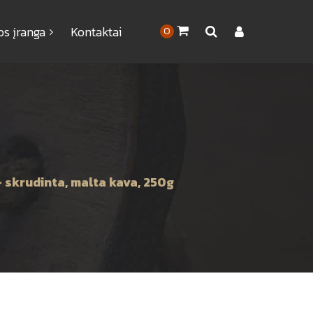
os įranga
Kontaktai
0
– skrudinta, malta kava, 250g