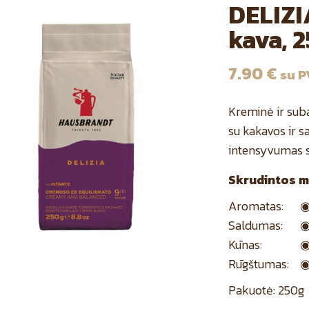
DELIZI
kava, 
7.90
€
su 
Kreminė ir suba
su kakavos ir s
intensyvumas su
Skrudintos m
Aromatas:
◉
Saldumas:
◉
Kūnas:
◉
Rūgštumas:
◉
Pakuotė: 250g