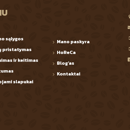
IU
mo sąlygos
Mano paskyra
ų pristatymas
HoReCa
nimas ir keitimas
Blog’as
tumas
Kontaktai
jami slapukai