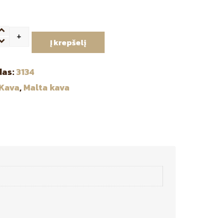
+
ntity
Į krepšelį
das:
3134
Kava
,
Malta kava