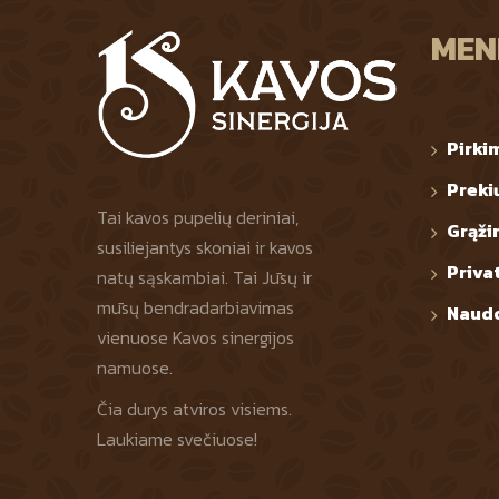
MEN
Pirki
Preki
Tai kavos pupelių deriniai,
Grąži
susiliejantys skoniai ir kavos
Priva
natų sąskambiai. Tai Jūsų ir
mūsų bendradarbiavimas
Naudo
vienuose Kavos sinergijos
namuose.
Čia durys atviros visiems.
Laukiame svečiuose!