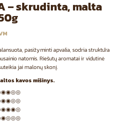
A – skrudinta, malta
250g
PVM
lansuota, pasižyminti apvalia, sodria struktūra
ausainio natomis. Riešutų aromatai ir vidutinė
teikia jai malonų skonį.
altos kavos mišinys.
◉◉◎◎
◉◉◎◎
◉◉◉◎
◉◎◎◎