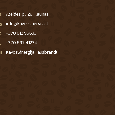
Ateities pl. 28, Kaunas
info@kavossinergija.lt
+370 612 96633
+370 697 41234
KavosSinergijaHausbrandt