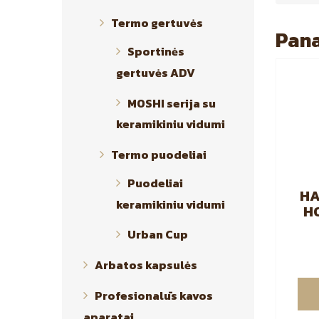
Termo gertuvės
Pana
Sportinės
gertuvės ADV
MOSHI serija su
keramikiniu vidumi
Termo puodeliai
Puodeliai
H
keramikiniu vidumi
H
Urban Cup
pu
ar
Arbatos kapsulės
Profesionalūs kavos
aparatai