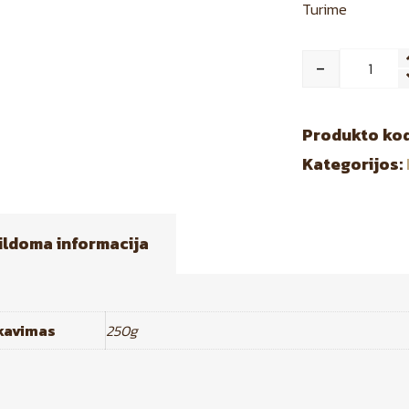
Turime
-
Qua
Produkto ko
Kategorijos:
ildoma informacija
kavimas
250g