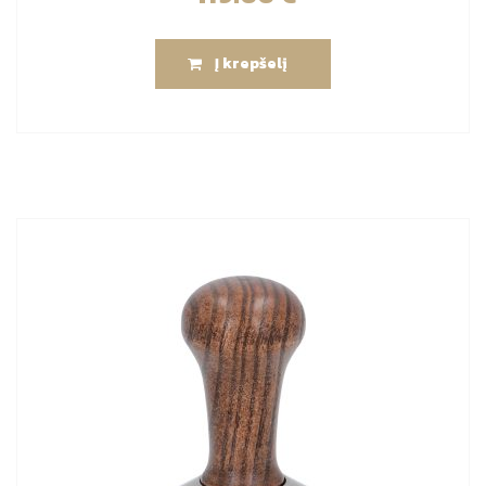
Į krepšelį