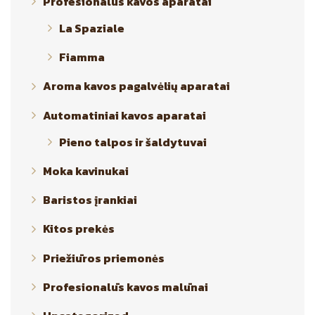
Profesionalūs kavos aparatai
La Spaziale
Fiamma
Aroma kavos pagalvėlių aparatai
Automatiniai kavos aparatai
Pieno talpos ir šaldytuvai
Moka kavinukai
Baristos įrankiai
Kitos prekės
Priežiūros priemonės
Profesionalūs kavos malūnai