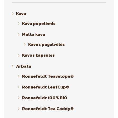
Kava
Kava pupelėmis
Malta kava
Kavos pagalvėlės
Kavos kapsulės
Arbata
Ronnefeldt Teavelope®
Ronnefeldt LeafCup®
Ronnefeldt 100% BIO
Ronnefeldt Tea Caddy®