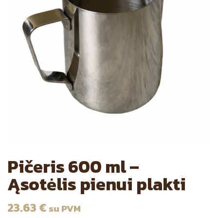
Pičeris 600 ml –
Ąsotėlis pienui plakti
23.63
€
su PVM