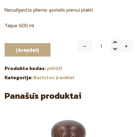
Nerudijančio plienio ąsotėlis pienui plakti.
Talpa: 600 ml
-
+
Į krepšelį
Quantity
Produkto kodas:
pi600
Kategorija:
Baristos įrankiai
Panašūs produktai