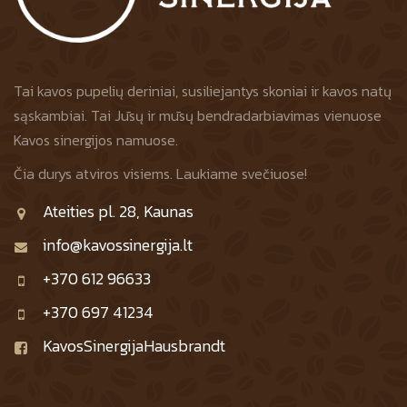
Tai kavos pupelių deriniai, susiliejantys skoniai ir kavos natų
sąskambiai. Tai Jūsų ir mūsų bendradarbiavimas vienuose
Kavos sinergijos namuose.
Čia durys atviros visiems. Laukiame svečiuose!
Ateities pl. 28, Kaunas
info@kavossinergija.lt
+370 612 96633
+370 697 41234
KavosSinergijaHausbrandt