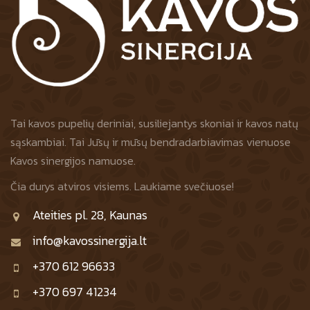
Tai kavos pupelių deriniai, susiliejantys skoniai ir kavos natų
sąskambiai. Tai Jūsų ir mūsų bendradarbiavimas vienuose
Kavos sinergijos namuose.
Čia durys atviros visiems. Laukiame svečiuose!
Ateities pl. 28, Kaunas
info@kavossinergija.lt
+370 612 96633
+370 697 41234