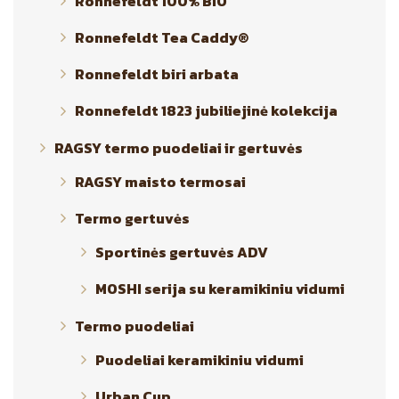
Ronnefeldt 100% BIO
Ronnefeldt Tea Caddy®
Ronnefeldt biri arbata
Ronnefeldt 1823 jubiliejinė kolekcija
RAGSY termo puodeliai ir gertuvės
RAGSY maisto termosai
Termo gertuvės
Sportinės gertuvės ADV
MOSHI serija su keramikiniu vidumi
Termo puodeliai
Puodeliai keramikiniu vidumi
Urban Cup