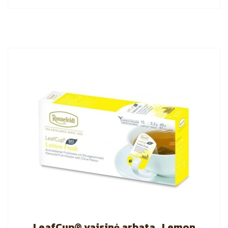
LeafCup® vaisinė arbata „Lemon