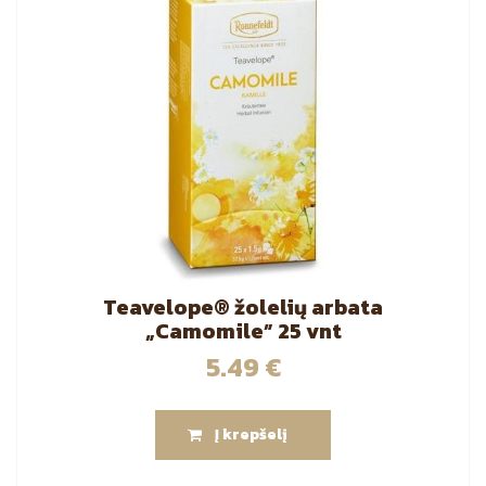
Teavelope® žolelių arbata
„Camomile” 25 vnt
5.49
€
Į krepšelį