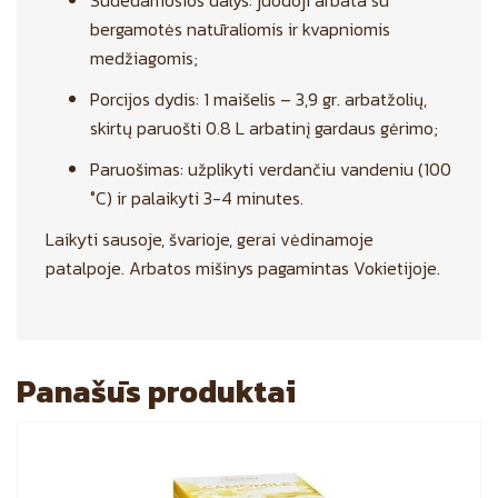
Sudedamosios dalys: juodoji arbata su
bergamotės natūraliomis ir kvapniomis
medžiagomis;
Porcijos dydis: 1 maišelis – 3,9 gr. arbatžolių,
skirtų paruošti 0.8 L arbatinį gardaus gėrimo;
Paruošimas: užplikyti verdančiu vandeniu (100
°C) ir palaikyti 3-4 minutes.
Laikyti sausoje, švarioje, gerai vėdinamoje
patalpoje. Arbatos mišinys pagamintas Vokietijoje.
Panašūs produktai