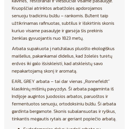
kavinės, restoranai ir viešbučiai visame pasaulyje.
Kruopščiai atrinktos arbatžolės apdorojamos
senuoju tradiciniu būdu – rankomis. Būtent taip
užtikrinamas rafinuotas, subtilus ir išskirtinis skonis
kuriuo visame pasaulyje ir garsėja šis prekinis
ženklas gyvuojantis nuo 1823 metų.
Arbata supakuota į natūralaus pluošto ekologiškus
maišelius, pakankamai didelius, kad žolelės turėtų
erdvės iki galo išsiskleisti, kad atskleistų savo
nepakartojamą skonį ir aromatą.
EARL GREY arbata – tai dar vienas „Ronnefeldt“
klasikinių mišinių pavyzdys. Ši arbata pagaminta iš
Indijoje augintos juodosios arbatos, paruoštos ir
fermentuotos senuoju, ortodoksiniu būdu. Ši arbata
gardinta bergamote. Skonis subalansuotas ir ryškus,
tinkantis mėgautis rytais ar geriant popiečio arbatą.