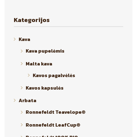
Kategorijos
Kava
Kava pupelėmis
Malta kava
Kavos pagalvėlės
Kavos kapsulės
Arbata
Ronnefeldt Teavelope®
Ronnefeldt LeafCup®