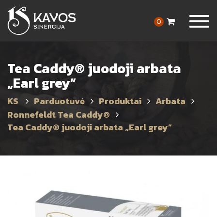
Togg
0
navig
Tea Caddy® juodoji arbata
„Earl grey”
Parduotuvė
Produktai
Arbata
Ronnefeldt Tea Caddy®
Tea Caddy® juodoji arbata „Earl grey”