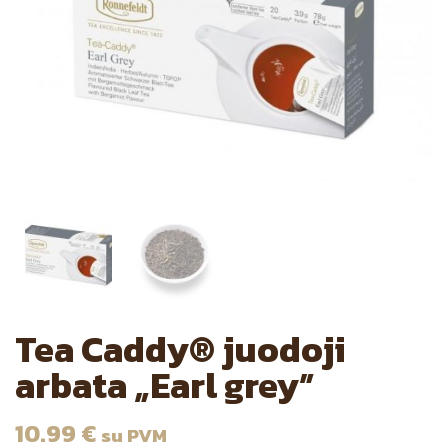
Tea Caddy® juodoji
arbata „Earl grey”
10.99
€
su PVM