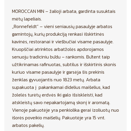
MOROCCAN MIN – žalioji arbata, gardinta susuktais
mėtų lapeliais.
„Ronnefeldt“ – vieni seniausių pasaulyje arbatos
gamintojų, kurių produkciją renkasi išskirtinės
kavinės, restoranai ir viešbučiai visame pasaulyje.
Kruopščiai atrinktos arbatžolės apdorojamos
senuoju tradiciniu būdu – rankomis. Būtent taip
užtikrinamas rafinuotas, subtilus ir išskirtinis skonis
kuriuo visame pasaulyje ir garsėja šis prekinis
ženklas gyvuojantis nuo 1823 metų. Arbata
supakuota į pakankamai didelius maišelius, kad
žolelės turėtų erdvės iki galo išsiskleisti, kad
atskleistų savo nepakartojamą skonį ir aromatą.
Vienoje pakuotėje yra penkiolika gerai izoliuotų nuo
išorės poveikio maišelių. Pakuotėje yra 15 vnt.
arbatos pakelių.