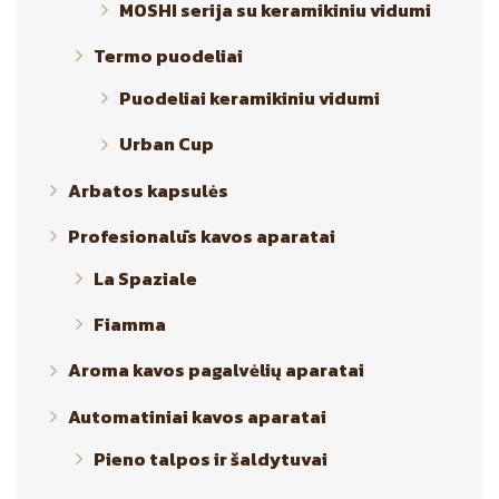
MOSHI serija su keramikiniu vidumi
Termo puodeliai
Puodeliai keramikiniu vidumi
Urban Cup
Arbatos kapsulės
Profesionalūs kavos aparatai
La Spaziale
Fiamma
Aroma kavos pagalvėlių aparatai
Automatiniai kavos aparatai
Pieno talpos ir šaldytuvai