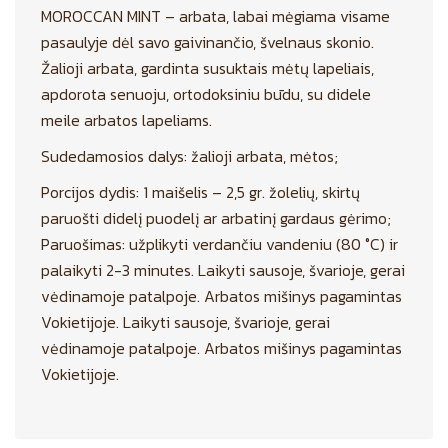
MOROCCAN MINT – arbata, labai mėgiama visame
pasaulyje dėl savo gaivinančio, švelnaus skonio.
Žalioji arbata, gardinta susuktais mėtų lapeliais,
apdorota senuoju, ortodoksiniu būdu, su didele
meile arbatos lapeliams.
Sudedamosios dalys: žalioji arbata, mėtos;
Porcijos dydis: 1 maišelis – 2,5 gr. žolelių, skirtų
paruošti didelį puodelį ar arbatinį gardaus gėrimo;
Paruošimas: užplikyti verdančiu vandeniu (80 °C) ir
palaikyti 2-3 minutes. Laikyti sausoje, švarioje, gerai
vėdinamoje patalpoje. Arbatos mišinys pagamintas
Vokietijoje. Laikyti sausoje, švarioje, gerai
vėdinamoje patalpoje. Arbatos mišinys pagamintas
Vokietijoje.