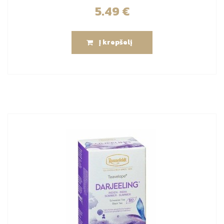
5.49
€
Į krepšelį