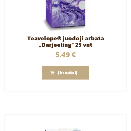
Teavelope® juodoji arbata
„Darjeeling” 25 vnt
5.49
€
Į krepšelį