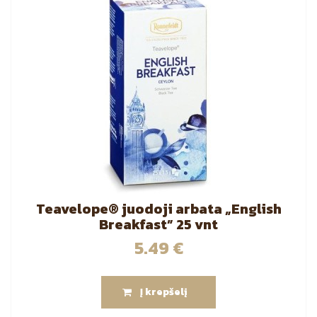
Teavelope® juodoji arbata „English
Breakfast” 25 vnt
5.49
€
Į krepšelį