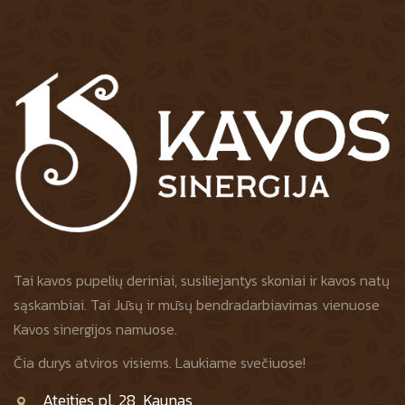
Tai kavos pupelių deriniai, susiliejantys skoniai ir kavos natų
sąskambiai. Tai Jūsų ir mūsų bendradarbiavimas vienuose
Kavos sinergijos namuose.
Čia durys atviros visiems. Laukiame svečiuose!
Ateities pl. 28, Kaunas