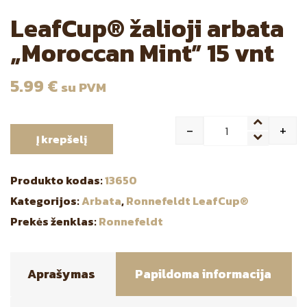
LeafCup® žalioji arbata
„Moroccan Mint” 15 vnt
5.99
€
su PVM
-
+
Į krepšelį
Quantity
Produkto kodas:
13650
Kategorijos:
Arbata
,
Ronnefeldt LeafCup®
Prekės ženklas:
Ronnefeldt
Aprašymas
Papildoma informacija