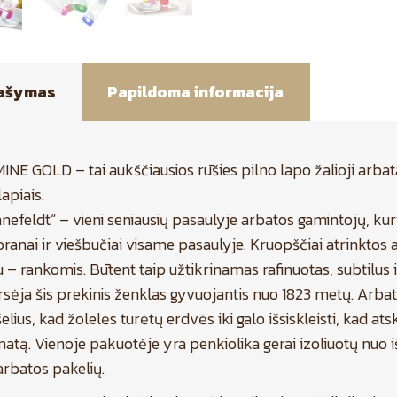
ašymas
Papildoma informacija
INE GOLD – tai aukščiausios rūšies pilno lapo žalioji arbata
lapiais.
nefeldt“ – vieni seniausių pasaulyje arbatos gamintojų, kuri
oranai ir viešbučiai visame pasaulyje. Kruopščiai atrinkto
 – rankomis. Būtent taip užtikrinamas rafinuotas, subtilus i
arsėja šis prekinis ženklas gyvuojantis nuo 1823 metų. Arb
elius, kad žolelės turėtų erdvės iki galo išsiskleisti, kad a
atą. Vienoje pakuotėje yra penkiolika gerai izoliuotų nuo i
arbatos pakelių.