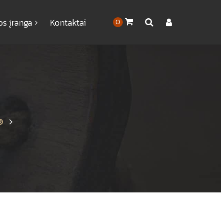
os įranga
Kontaktai
0
®