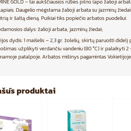
INE GOLD – tai aukščiausios rūšies pilno lapo žalioji arbata
lapiais. Daugelio mėgstama žalioji arbata su jazminų žiedais 
itrią ir šaltą dieną. Puikiai tiks popiečio arbatos puodeliui.
damosios dalys: žalioji arbata, jazminų žiedai;
ijos dydis: 1 maišelis – 2,3 gr. žolelių, skirtų paruošti didel
ošimas: užplikyti verdančiu vandeniu (80 °C) ir palaikyti 2 –
namoje patalpoje. Arbatos mišinys pagamintas Vokietijoje
šūs produktai