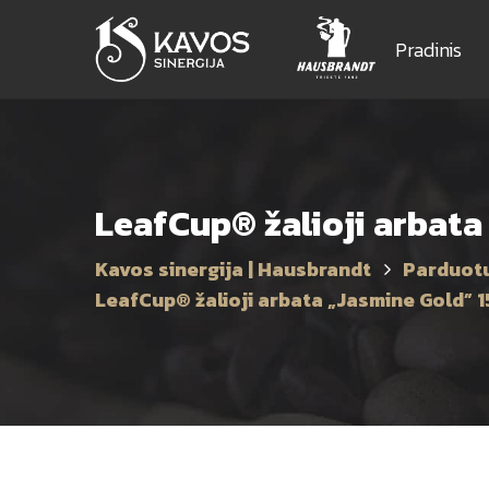
Pradinis
LeafCup® žalioji arbata
Kavos sinergija | Hausbrandt
Parduot
LeafCup® žalioji arbata „Jasmine Gold” 1