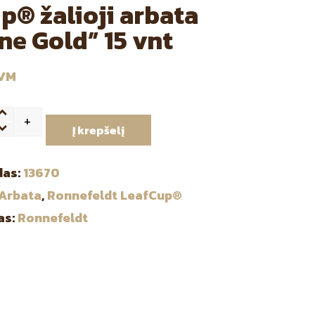
p® žalioji arbata
ne Gold” 15 vnt
PVM
+
ntity
Į krepšelį
das:
13670
Arbata
,
Ronnefeldt LeafCup®
as:
Ronnefeldt