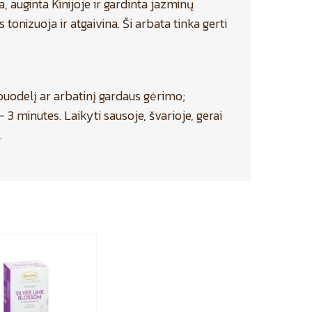
, auginta Kinijoje ir gardinta jazminų
tonizuoja ir atgaivina. Ši arbata tinka gerti
į puodelį ar arbatinį gardaus gėrimo;
 3 minutes. Laikyti sausoje, švarioje, gerai
.