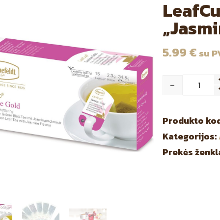
LeafCu
„Jasmi
5.99
€
su 
-
Qua
Produkto ko
Kategorijos:
Prekės ženkl