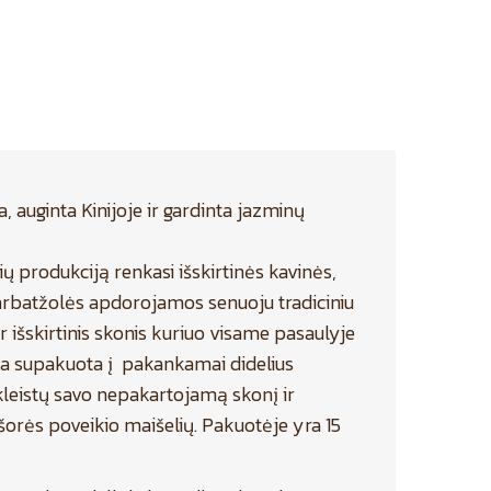
, auginta Kinijoje ir gardinta jazminų
ų produkciją renkasi išskirtinės kavinės,
s arbatžolės apdorojamos senuoju tradiciniu
r išskirtinis skonis kuriuo visame pasaulyje
ata supakuota į pakankamai didelius
tskleistų savo nepakartojamą skonį ir
šorės poveikio maišelių. Pakuotėje yra 15