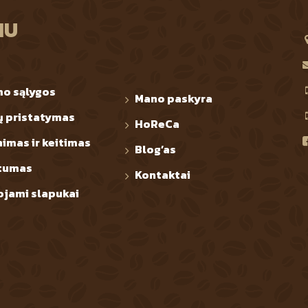
IU
mo sąlygos
Mano paskyra
ų pristatymas
HoReCa
nimas ir keitimas
Blog’as
tumas
Kontaktai
jami slapukai