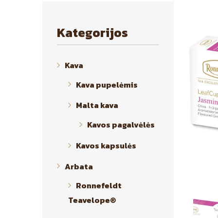
Kategorijos
Kava
Kava pupelėmis
Malta kava
Kavos pagalvėlės
Kavos kapsulės
Arbata
Ronnefeldt
Teavelope®