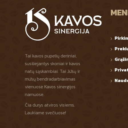
MEN
Pirki
Preki
Tai kavos pupelių deriniai,
Grąži
susiliejantys skoniai ir kavos
Priva
natų sąskambiai. Tai Jūsų ir
mūsų bendradarbiavimas
Naudo
vienuose Kavos sinergijos
namuose.
Čia durys atviros visiems.
Laukiame svečiuose!