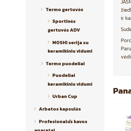
JASM
žied
Termo gertuvės
ir ka
Sportinės
Sude
gertuvės ADV
Porc
MOSHI serija su
Paru
keramikiniu vidumi
vėdi
Termo puodeliai
Puodeliai
keramikiniu vidumi
Pana
Urban Cup
Arbatos kapsulės
Profesionalūs kavos
aparatai