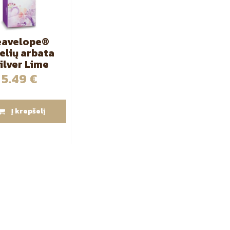
eavelope®
elių arbata
ilver Lime
ossom” 25
5.49
€
vnt
Į krepšelį