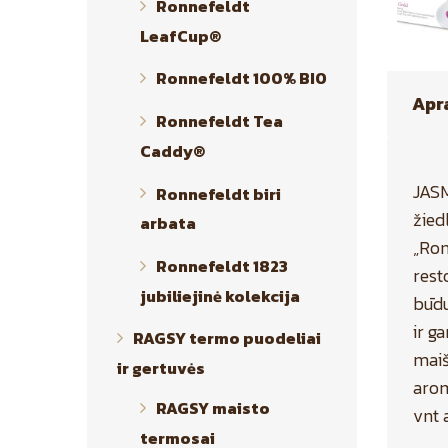
Ronnefeldt
LeafCup®
Ronnefeldt 100% BIO
Apr
Ronnefeldt Tea
Caddy®
JASM
Ronnefeldt biri
žied
arbata
„Ron
Ronnefeldt 1823
rest
jubiliejinė kolekcija
būdu
ir g
RAGSY termo puodeliai
maiš
ir gertuvės
arom
RAGSY maisto
vnt 
termosai