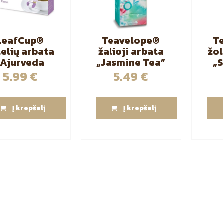
LeafCup®
Teavelope®
T
lelių arbata
žalioji arbata
žol
„Ajurveda
„Jasmine Tea”
„S
Light my
25 vnt
Bl
5.99
€
5.49
€
ame” 15 vnt
Į krepšelį
Į krepšelį