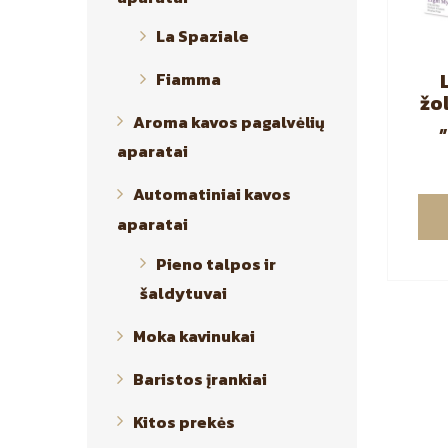
La Spaziale
Fiamma
žo
Aroma kavos pagalvėlių
aparatai
fl
Automatiniai kavos
aparatai
Pieno talpos ir
šaldytuvai
Moka kavinukai
Baristos įrankiai
Kitos prekės