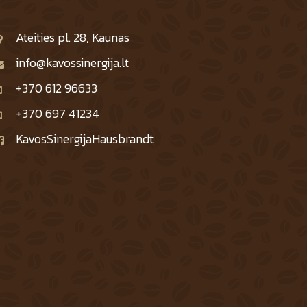
Ateities pl. 28, Kaunas
info@kavossinergija.lt
+370 612 96633
+370 697 41234
KavosSinergijaHausbrandt