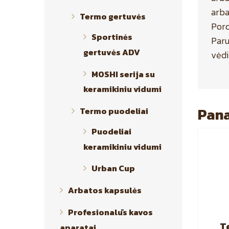
arba
Termo gertuvės
Porc
Sportinės
Paru
gertuvės ADV
vėdi
MOSHI serija su
keramikiniu vidumi
Pana
Termo puodeliai
Puodeliai
keramikiniu vidumi
Urban Cup
Arbatos kapsulės
Profesionalūs kavos
T
aparatai