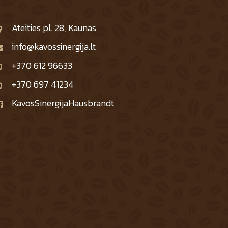
Ateities pl. 28, Kaunas
info@kavossinergija.lt
+370 612 96633
+370 697 41234
KavosSinergijaHausbrandt