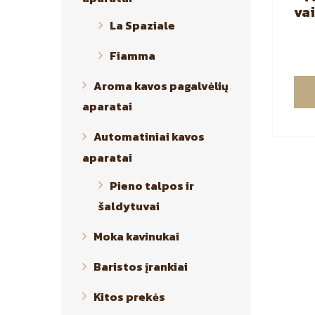
va
La Spaziale
Gi
Fiamma
Aroma kavos pagalvėlių
aparatai
Automatiniai kavos
aparatai
Pieno talpos ir
šaldytuvai
Moka kavinukai
Baristos įrankiai
Kitos prekės