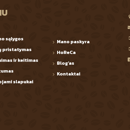
IU
mo sąlygos
Mano paskyra
ų pristatymas
HoReCa
nimas ir keitimas
Blog’as
tumas
Kontaktai
jami slapukai