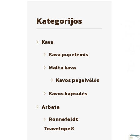
Kategorijos
Kava
Kava pupelėmis
Malta kava
Kavos pagalvėlės
Kavos kapsulės
Arbata
Ronnefeldt
Teavelope®