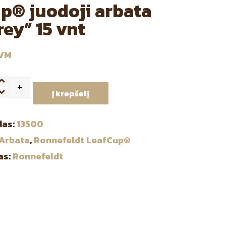
p® juodoji arbata
rey” 15 vnt
PVM
+
ntity
Į krepšelį
das:
13500
Arbata
,
Ronnefeldt LeafCup®
as:
Ronnefeldt