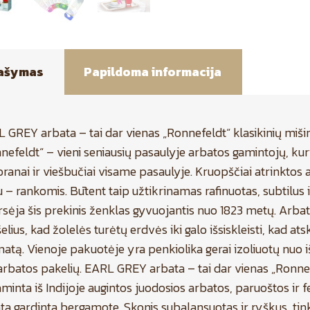
ašymas
Papildoma informacija
 GREY arbata – tai dar vienas „Ronnefeldt“ klasikinių miš
nefeldt“ – vieni seniausių pasaulyje arbatos gamintojų, kuri
oranai ir viešbučiai visame pasaulyje. Kruopščiai atrinkto
 – rankomis. Būtent taip užtikrinamas rafinuotas, subtilus i
arsėja šis prekinis ženklas gyvuojantis nuo 1823 metų. Arb
elius, kad žolelės turėtų erdvės iki galo išsiskleisti, kad a
atą. Vienoje pakuotėje yra penkiolika gerai izoliuotų nuo i
arbatos pakelių. EARL GREY arbata – tai dar vienas „Ronnef
minta iš Indijoje augintos juodosios arbatos, paruoštos ir 
ta gardinta bergamote. Skonis subalansuotas ir ryškus, tink