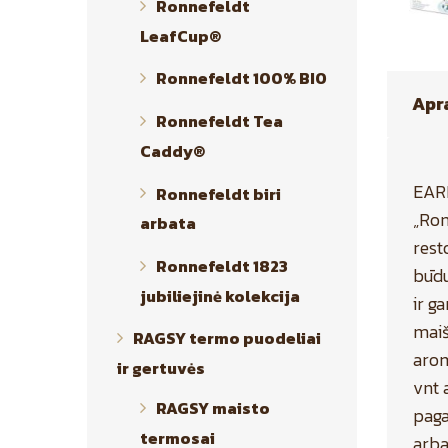
Ronnefeldt
LeafCup®
Ronnefeldt 100% BIO
Apr
Ronnefeldt Tea
Caddy®
EARL
Ronnefeldt biri
„Ron
arbata
rest
Ronnefeldt 1823
būdu
jubiliejinė kolekcija
ir g
maiš
RAGSY termo puodeliai
arom
ir gertuvės
vnt 
RAGSY maisto
paga
termosai
arba