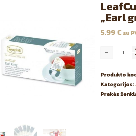
LeafCu
„Earl g
5.99
€
su 
-
Qua
Produkto ko
Kategorijos:
Prekės ženkl