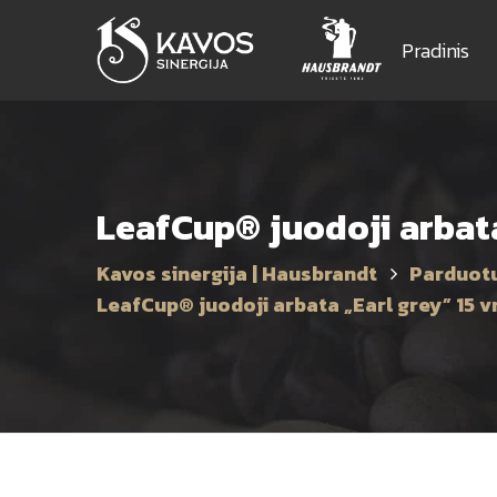
Pradinis
LeafCup® juodoji arbata
Kavos sinergija | Hausbrandt
Parduot
LeafCup® juodoji arbata „Earl grey” 15 v