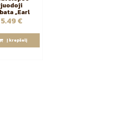
juodoji
bata „Earl
ey” 25 vnt
5.49
€
Į krepšelį