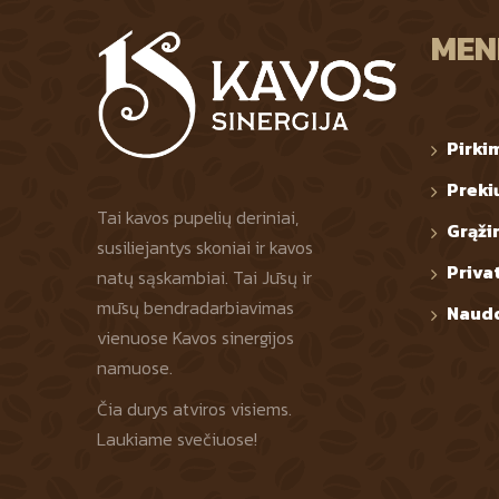
MEN
Pirki
Preki
Tai kavos pupelių deriniai,
Grąži
susiliejantys skoniai ir kavos
Priva
natų sąskambiai. Tai Jūsų ir
mūsų bendradarbiavimas
Naudo
vienuose Kavos sinergijos
namuose.
Čia durys atviros visiems.
Laukiame svečiuose!