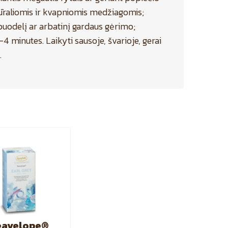
ūraliomis ir kvapniomis medžiagomis;
į puodelį ar arbatinį gardaus gėrimo;
4 minutes. Laikyti sausoje, švarioje, gerai
.
eavelope®