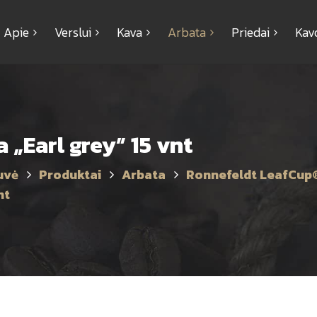
Apie
Verslui
Kava
Arbata
Priedai
Kav
 „Earl grey” 15 vnt
uvė
Produktai
Arbata
Ronnefeldt LeafCup
nt