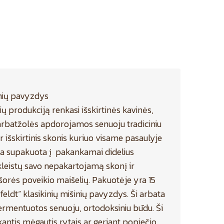
inių pavyzdys
ų produkciją renkasi išskirtinės kavinės,
s arbatžolės apdorojamos senuoju tradiciniu
r išskirtinis skonis kuriuo visame pasaulyje
ata supakuota į pakankamai didelius
tskleistų savo nepakartojamą skonį ir
šorės poveikio maišelių. Pakuotėje yra 15
eldt“ klasikinių mišinių pavyzdys. Ši arbata
fermentuotos senuoju, ortodoksiniu būdu. Ši
antis mėgautis rytais ar geriant popiečio