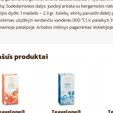
tą. Sudedamosios dalys: juodoji arbata su bergamotės nat
ijos dydis: 1 maišelis – 2,3 gr. žolelių, skirtų paruošti didel
ošimas: užplikyti verdančiu vandeniu (100 °C) ir palaikyti 3-
namoje patalpoje. Arbatos mišinys pagamintas Vokietijoje
šūs produktai
eavelope®
Teavelope®
T