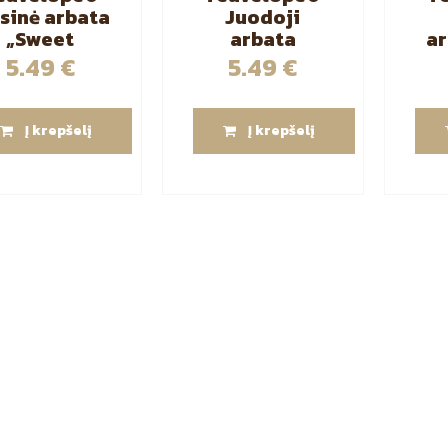
isinė arbata
Juodoji
„Sweet
arbata
ar
nger” 25 vnt
„Assam” 25
Gr
5.49
€
5.49
€
vnt
Į krepšelį
Į krepšelį