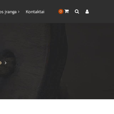
os įranga
Kontaktai
0
®