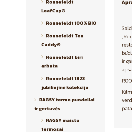
Ronnefeldt
Apr
LeafCup®
Ronnefeldt 100% BIO
Sald
Ronnefeldt Tea
„Ron
rest
Caddy®
būdu
Ronnefeldt biri
ir g
arbata
apsa
Ronnefeldt 1823
ROOI
jubiliejinė kolekcija
Kilm
verd
RAGSY termo puodeliai
pata
ir gertuvės
RAGSY maisto
termosai