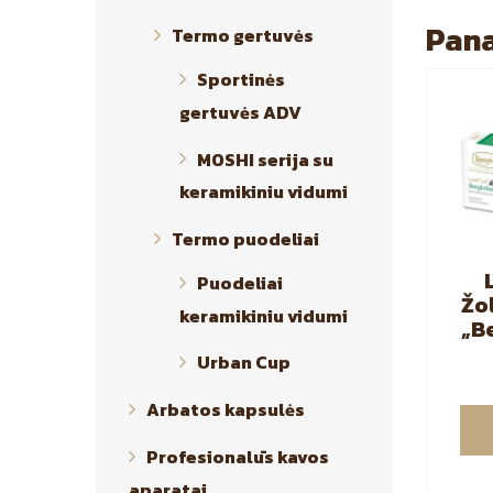
Pana
Termo gertuvės
Sportinės
gertuvės ADV
MOSHI serija su
keramikiniu vidumi
Termo puodeliai
Puodeliai
Žo
keramikiniu vidumi
„B
Urban Cup
Arbatos kapsulės
Profesionalūs kavos
aparatai