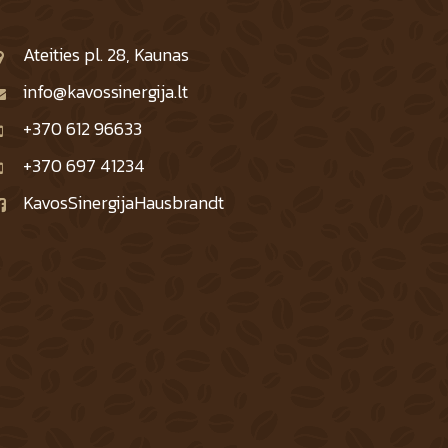
Ateities pl. 28, Kaunas
info@kavossinergija.lt
+370 612 96633
+370 697 41234
KavosSinergijaHausbrandt