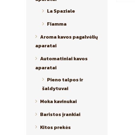
La Spaziale
Fiamma
Aroma kavos pagalvėlių
aparatai
Automatiniai kavos
aparatai
Pieno talpos ir
šaldytuvai
Moka kavinukai
Baristos įrankiai
Kitos prekės