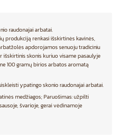
nio raudonajai arbatai.
ų produkciją renkasi išskirtinės kavinės,
s arbatžolės apdorojamos senuoju tradiciniu
r išskirtinis skonis kuriuo visame pasaulyje
lome 100 gramų birios arbatos aromatą
kleisti ypatingo skonio raudonajai arbatai.
atinės medžiagos; Paruošimas: užpilti
 sausoje, švarioje, gerai vėdinamoje