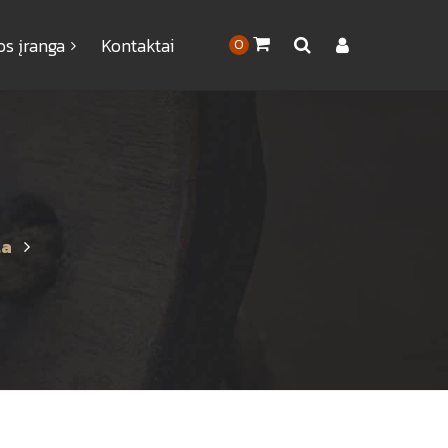
os įranga
Kontaktai
0
ta