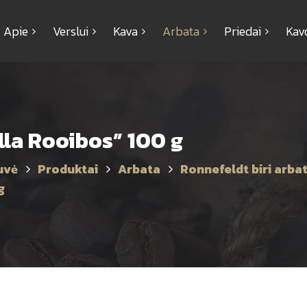
Apie
Verslui
Kava
Arbata
Priedai
Kav
illa Rooibos” 100 g
uvė
Produktai
Arbata
Ronnefeldt biri arba
g