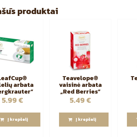
šūs produktai
LeafCup®
Teavelope®
T
lelių arbata
vaisinė arbata
ergkrauter”
„Red Berries”
15 vnt
25 vnt
„
5.99
€
5.49
€
Į krepšelį
Į krepšelį