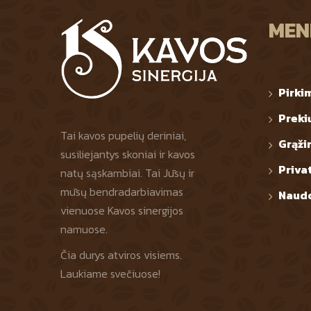
MEN
Pirki
Preki
Tai kavos pupelių deriniai,
Grąži
susiliejantys skoniai ir kavos
Priva
natų sąskambiai. Tai Jūsų ir
mūsų bendradarbiavimas
Naudo
vienuose Kavos sinergijos
namuose.
Čia durys atviros visiems.
Laukiame svečiuose!