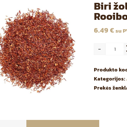
Biri žo
Rooibo
6.49
€
su 
-
Qua
Produkto ko
Kategorijos:
Prekės ženkl