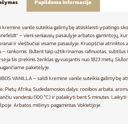
ašymas
Papildoma informacija
i kreminė vanilė suteikia galimybę atsiskleisti ypatingo sko
nefeldt“ – vieni seniausių pasaulyje arbatos gamintojų, kuri
oranai ir viešbučiai visame pasaulyje. Kruopščiai atrinkto
 – rankomis. Būtent taip užtikrinamas rafinuotas, subtilus i
arsėja šis prekinis ženklas gyvuojantis nuo 1823 metų. Siū
ugančiame paketėlyje.
BOS VANILLA – saldi kreminė vanilė suteikia galimybę atsis
ė: Pietų Afrika; Sudedamosios dalys: rooibos arbata, arom
ančiu vandeniu (100 °C) ir palaikyti bent 5 minutes. Laikyti
lpoje. Arbatos mišinys pagamintas Vokietijoje.