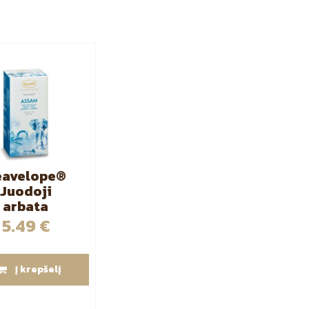
eavelope®
Juodoji
arbata
Assam” 25
5.49
€
vnt
Į krepšelį