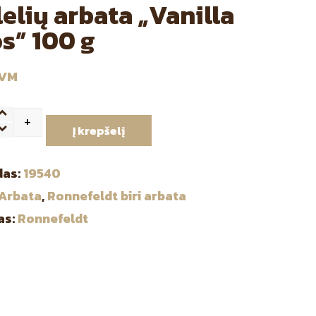
lelių arbata „Vanilla
s” 100 g
PVM
+
ntity
Į krepšelį
das:
19540
Arbata
,
Ronnefeldt biri arbata
as:
Ronnefeldt