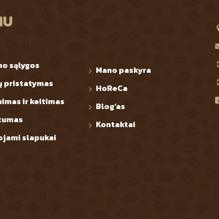
IU
mo sąlygos
Mano paskyra
ų pristatymas
HoReCa
nimas ir keitimas
Blog’as
tumas
Kontaktai
jami slapukai