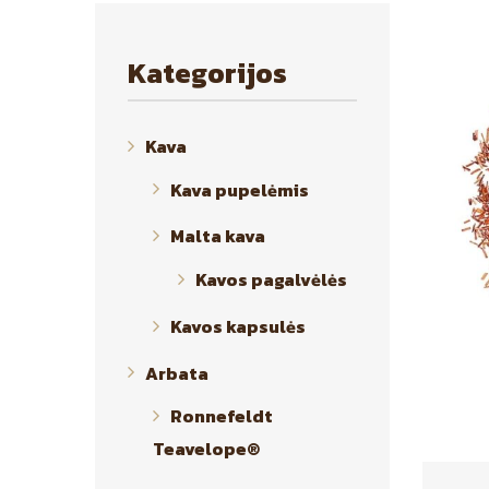
Kategorijos
Kava
Kava pupelėmis
Malta kava
Kavos pagalvėlės
Kavos kapsulės
Arbata
Ronnefeldt
Teavelope®