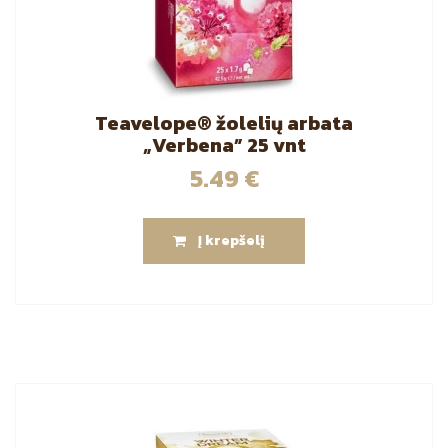
Teavelope® žolelių arbata
„Verbena” 25 vnt
5.49
€
Į krepšelį