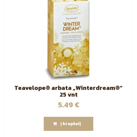
Teavelope® arbata „Winterdream®”
25 vnt
5.49
€
Į krepšelį