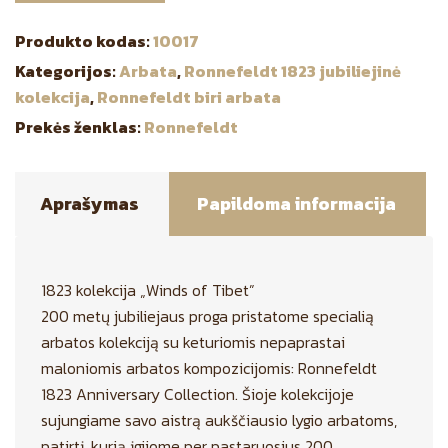
Produkto kodas:
10017
Kategorijos:
Arbata
,
Ronnefeldt 1823 jubiliejinė
kolekcija
,
Ronnefeldt biri arbata
Prekės ženklas:
Ronnefeldt
Aprašymas
Papildoma informacija
1823 kolekcija „Winds of Tibet”
200 metų jubiliejaus proga pristatome specialią
arbatos kolekciją su keturiomis nepaprastai
maloniomis arbatos kompozicijomis: Ronnefeldt
1823 Anniversary Collection. Šioje kolekcijoje
sujungiame savo aistrą aukščiausio lygio arbatoms,
patirtį, kurią įgijome per pastaruosius 200