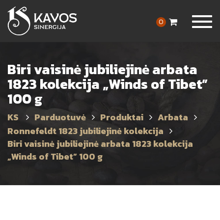
Togg
0
navig
Biri vaisinė jubiliejinė arbata
1823 kolekcija „Winds of Tibet”
100 g
Parduotuvė
Produktai
Arbata
Ronnefeldt 1823 jubiliejinė kolekcija
Biri vaisinė jubiliejinė arbata 1823 kolekcija
„Winds of Tibet” 100 g