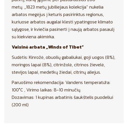
metų. „1823 metų jubiliejaus kolekcija“ nukelia
arbatos megėjus į keturis pasirinktus regionus,
kuriuose arbatos augalai klesti ypatingose klimato
sąlygose, ir kviečia pasinerti į naują arbatos pasaulį
su kiekviena akimirka.
Vaisinė arbata „Winds of Tibet”
Sudėtis: Kinrožė, obuolių gabaliukai, goji uogos (8%),
moringos lapai (8%), citrinžolė, citrinos žievelė,
stevijos lapai, medetkų žiedai, citrinų aliejus.
Paruošimo rekomendacija: Vandens temperatūra:
100°C , Virimo laikas: 8-10 minučių.
Dozavimas: 1 kupinas arbatinis šaukštelis puodeliui
(200 ml)