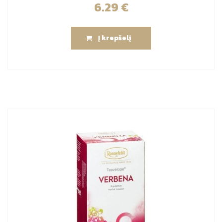
6.29
€
Į krepšelį