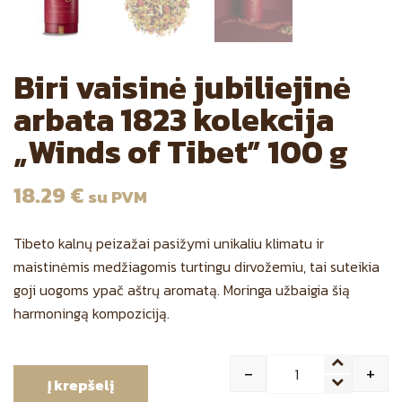
Biri vaisinė jubiliejinė
arbata 1823 kolekcija
„Winds of Tibet” 100 g
18.29
€
su PVM
Tibeto kalnų peizažai pasižymi unikaliu klimatu ir
maistinėmis medžiagomis turtingu dirvožemiu, tai suteikia
goji uogoms ypač aštrų aromatą. Moringa užbaigia šią
harmoningą kompoziciją.
-
+
Į krepšelį
Quantity