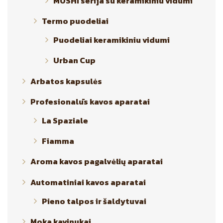
MOSHI serija su keramikiniu vidumi
Termo puodeliai
Puodeliai keramikiniu vidumi
Urban Cup
Arbatos kapsulės
Profesionalūs kavos aparatai
La Spaziale
Fiamma
Aroma kavos pagalvėlių aparatai
Automatiniai kavos aparatai
Pieno talpos ir šaldytuvai
Moka kavinukai